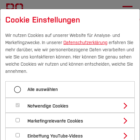
Cookie Einstellungen
Startseite
Fachbereiche
Geodäsie
Team und Labore
Wir nutzen Cookies auf unserer Website für Analyse- und
Marketingzwecke. In unserer
Datenschutzerklärung
erfahren Sie
Menü aufklappen
mehr darüber, wie wir personenbezogene Daten verarbeiten und
wie Sie uns kontaktieren können. Hier können Sie genau sehen
Campus
Personen
DE
|
EN
Quicklinks
welche Cookies wir nutzen und können entscheiden, welche Sie
Dekanat
annehmen.
Studium
Dipl.-Math. Irina Gorainowa
Kollegium
Alle auswählen
Studienangebote
Lehrbeauftragte
Forschung & Transfer
Mitglied wissenschaftlicher Personalrat
Notwendige Cookies
Vor dem Studium
Bachelorstudiengänge
Einrichtungen
Profil
Prüfungsausschuss-Mitglied
Nachhaltigkeit
Masterstudiengänge
Marketingrelevante Cookies
Im Studium
Bewerben & Einschreiben
Beratung & Förderung
Forschungs- und Transferprofil
Schwerpunkte
Arbeitsbereiche
Nachhaltigkeit studieren
Bewerbungsportal
International
Nach dem Studium
Studienbüros und Prüfungen
Einbettung YouTube-Videos
Schwerpunkte (FuT)
Förderinformation und Antragsberatung