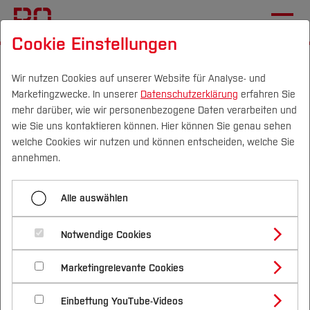
Cookie Einstellungen
Startseite
Fachbereiche
Geodäsie
Team und Labore
Einrichtungen
Wir nutzen Cookies auf unserer Website für Analyse- und
Marketingzwecke. In unserer
Datenschutzerklärung
erfahren Sie
mehr darüber, wie wir personenbezogene Daten verarbeiten und
wie Sie uns kontaktieren können. Hier können Sie genau sehen
Menü aufklappen
Campus
Personen
DE
|
EN
Quicklinks
welche Cookies wir nutzen und können entscheiden, welche Sie
annehmen.
Dekanat
Studium
Labore und Einrichtungen
Alle auswählen
Kollegium
Studienangebote
Forschung & Transfer
Lehrbeauftragte
Notwendige Cookies
Vor dem Studium
Bachelorstudiengänge
Profil
Nachhaltigkeit
Masterstudiengänge
Labor für Geoinformatik
Einrichtungen
Marketingrelevante Cookies
Im Studium
Bewerben & Einschreiben
Beratung & Förderung
Forschungs- und Transferprofil
Schwerpunkte
Labor für Geovisualisierung - GeoVisLab
Nachhaltigkeit studieren
Bewerbungsportal
International
Nach dem Studium
Studienbüros und Prüfungen
Einbettung YouTube-Videos
Schwerpunkte (FuT)
Förderinformation und Antragsberatung