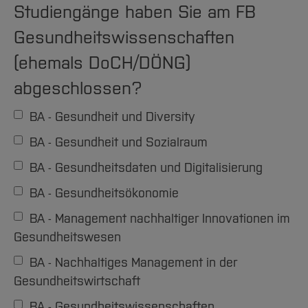
Team und Labore
Amtliche Bekanntmachungen
Studiengänge
Forschung und Projekte
Studiengänge haben Sie am FB
Familiengerechte Hochschule
Aktuelles
Hochschulbibliothek
Arbeiten im FB G
Notfall-Infos
Studieninteressierte
International
Gleichstellung
Studium
Gesundheitswissenschaften
Hochschulkommunikation
BO Shop
Team
Diskriminierungsfreie Hochschule
Fachgruppen
International Office
(ehemals DoCH/DÖNG)
Service
Vertretungen
Forschung und Entwicklung
Medienzentrum
abgeschlossen?
Wahlen
International
qed-Stiftung
BA - Gesundheit und Diversity
Team
Zentrale Studienberatung
BA - Gesundheit und Sozialraum
Service
BA - Gesundheitsdaten und Digitalisierung
BA - Gesundheitsökonomie
BA - Management nachhaltiger Innovationen im
Gesundheitswesen
BA - Nachhaltiges Management in der
Gesundheitswirtschaft
BA - Gesundheitswissenschaften