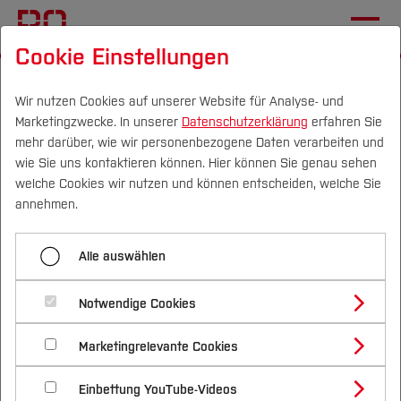
Cookie Einstellungen
Startseite
Fachbereiche
Gesundheits­wissenschaften
Alumni
Mitgestalten!
Wir nutzen Cookies auf unserer Website für Analyse- und
Marketingzwecke. In unserer
Datenschutzerklärung
erfahren Sie
mehr darüber, wie wir personenbezogene Daten verarbeiten und
wie Sie uns kontaktieren können. Hier können Sie genau sehen
Menü aufklappen
Campus
Personen
DE
|
EN
Quicklinks
welche Cookies wir nutzen und können entscheiden, welche Sie
annehmen.
Mitgestalten!
Studium
Gestalten Sie das Alumni-
Alle auswählen
Studienangebote
Forschung & Transfer
Netzwerk mit!
Notwendige Cookies
Vor dem Studium
Bachelorstudiengänge
Profil
Nachhaltigkeit
Masterstudiengänge
Marketingrelevante Cookies
Im Studium
Bewerben & Einschreiben
Beratung & Förderung
Forschungs- und Transferprofil
Schwerpunkte
Nachhaltigkeit studieren
Bewerbungsportal
International
Nach dem Studium
Studienbüros und Prüfungen
Gerne möchten wir das Alumni-Netzwerk mit Ihnen
Einbettung YouTube-Videos
Schwerpunkte (FuT)
Förderinformation und Antragsberatung