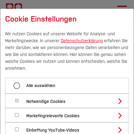
Cookie Einstellungen
Startseite
Fachbereiche
Gesundheits­wissenschaften
Team
Dekanat
Wir nutzen Cookies auf unserer Website für Analyse- und
Marketingzwecke. In unserer
Datenschutzerklärung
erfahren Sie
mehr darüber, wie wir personenbezogene Daten verarbeiten und
wie Sie uns kontaktieren können. Hier können Sie genau sehen
Menü aufklappen
Campus
Personen
DE
|
EN
Quicklinks
welche Cookies wir nutzen und können entscheiden, welche Sie
annehmen.
Dekanat
Studium
Dekanat Fachbereich
Alle auswählen
Professor*innen
Studienangebote
Forschung & Transfer
Gesundheitswissenschaften
Mitarbeitende
Notwendige Cookies
Vor dem Studium
Bachelorstudiengänge
Profil
Nachhaltigkeit
Masterstudiengänge
Alle
Marketingrelevante Cookies
Im Studium
Bewerben & Einschreiben
Beratung & Förderung
Forschungs- und Transferprofil
Schwerpunkte
Nachhaltigkeit studieren
Bewerbungsportal
International
Nach dem Studium
Studienbüros und Prüfungen
Einbettung YouTube-Videos
Schwerpunkte (FuT)
Förderinformation und Antragsberatung