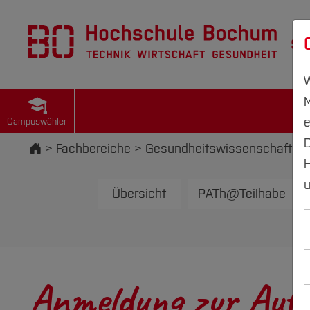
St
W
M
e
Campuswähler
D
Startseite
Fachbereiche
Gesundheits­wissenschaften
H
u
Übersicht
PATh@Teilhabe
Anmeldung zur Auf