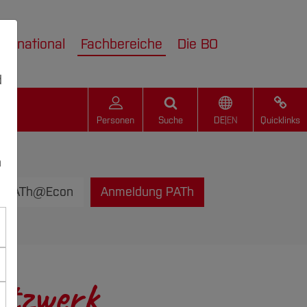
nternational
Fachbereiche
Die BO
d
Personen
Suche
DE
|
EN
Quicklinks
n
PATh@Econ
Anmeldung PATh
etzwerk