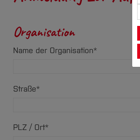
Organisation
Name der Organisation
*
Straße
*
PLZ / Ort
*