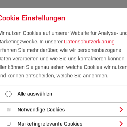
Cookie Einstellungen
udium
Forschung & Transfer
Nachhaltigkeit
I
ir nutzen Cookies auf unserer Website für Analyse- un
arketingzwecke. In unserer
Datenschutzerklärung
rfahren Sie mehr darüber, wie wir personenbezogene
aten verarbeiten und wie Sie uns kontaktieren können.
Veranstaltungen und Netzwerke
Anmeldung PATh
ier können Sie genau sehen welche Cookies wir nutze
nd können entscheiden, welche Sie annehmen.
PATh@Work
PATh@Positive
PATh@Place
Alle auswählen
Notwendige Cookies
nahme in das PATh-N
Marketingrelevante Cookies