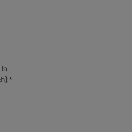
 In
h):
*