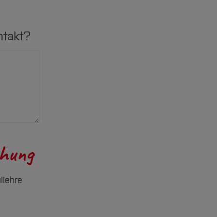
ntakt?
chung
llehre