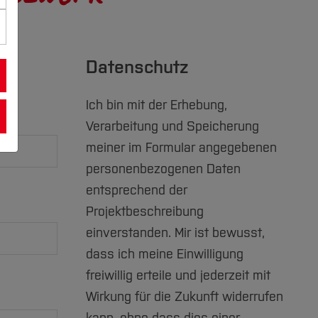
Datenschutz
Ich bin mit der Erhebung,
Verarbeitung und Speicherung
meiner im Formular angegebenen
personenbezogenen Daten
entsprechend der
Projektbeschreibung
einverstanden. Mir ist bewusst,
dass ich meine Einwilligung
freiwillig erteile und jederzeit mit
Wirkung für die Zukunft widerrufen