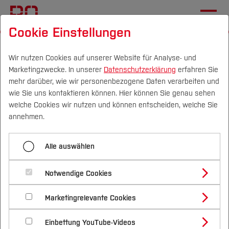
Cookie Einstellungen
Startseite
Fachbereiche
Gesundheits­wissenschaften
Veranstaltungen und Netzwerke
PATh@Econ
Wir nutzen Cookies auf unserer Website für Analyse- und
Marketingzwecke. In unserer
Datenschutzerklärung
erfahren Sie
mehr darüber, wie wir personenbezogene Daten verarbeiten und
wie Sie uns kontaktieren können. Hier können Sie genau sehen
Menü aufklappen
Campus
Personen
DE
|
EN
Quicklinks
welche Cookies wir nutzen und können entscheiden, welche Sie
annehmen.
Übersicht
Studium
Was ist PATh@Econ?
Alle auswählen
PATh@Teilhabe
Studienangebote
Forschung & Transfer
PATh@Work
Notwendige Cookies
PATh@Econ steht für den interdisziplinären
Vor dem Studium
Bachelorstudiengänge
Profil
Nachhaltigkeit
Austausch zwischen Wissenschaft, Praxis und
Masterstudiengänge
PATh@Positive
Marketingrelevante Cookies
Im Studium
Bewerben & Einschreiben
Beratung & Förderung
Forschungs- und Transferprofil
Studierenden im Bereich der
Schwerpunkte
Nachhaltigkeit studieren
Bewerbungsportal
International
Nach dem Studium
Studienbüros und Prüfungen
PATh@Place
Einbettung YouTube-Videos
Gesundheitsökonomie. Ziel ist es, ein vertieftes
Schwerpunkte (FuT)
Förderinformation und Antragsberatung