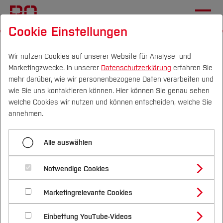
Cookie Einstellungen
Startseite
Fachbereiche
Mechatronik und Maschinenbau
Einrichtungen
Wir nutzen Cookies auf unserer Website für Analyse- und
Marketingzwecke. In unserer
Datenschutzerklärung
erfahren Sie
REFA-Grundausbildung
mehr darüber, wie wir personenbezogene Daten verarbeiten und
wie Sie uns kontaktieren können. Hier können Sie genau sehen
Campus
Personen
DE
|
EN
Quicklinks
welche Cookies wir nutzen und können entscheiden, welche Sie
Menü aufklappen
annehmen.
Studium
REFA-Grundausbildung
Alle auswählen
Studienangebote
DIE REFA-Grundausbildung
Forschung & Transfer
GROW Coaching
Notwendige Cookies
Vor dem Studium
Bachelorstudiengänge
Profil
Nachhaltigkeit
In Kooperation mit dem
REFA-Nordwest e. V.
Masterstudiengänge
Marketingrelevante Cookies
Im Studium
Bewerben & Einschreiben
bieten das Institut Betriebsorganisation und
Beratung & Förderung
Forschungs- und Transferprofil
Schwerpunkte
Nachhaltigkeit studieren
Bewerbungsportal
International
Nach dem Studium
Studienbüros und Prüfungen
Logistik gemeinsam die verkürzte REFA-
Einbettung YouTube-Videos
Schwerpunkte (FuT)
Förderinformation und Antragsberatung