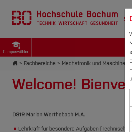
St
W
M
e
Campuswähler
D
Startseite
Fachbereiche
Mechatronik und Maschinenb
H
Welcome! Bienven
u
OStR Marion Werthebach M.A.
Lehrkraft für besondere Aufgaben (Technisches