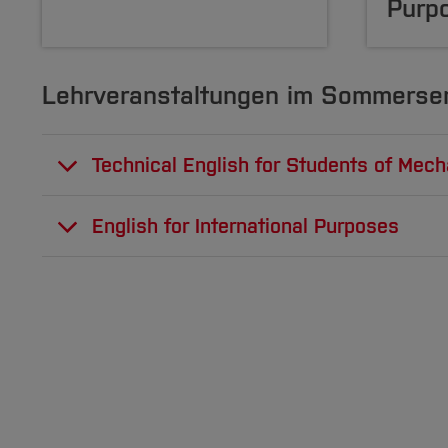
Purp
Lehrveranstaltungen im Sommerse
Technical English for Students of Mech
Zielgruppen:
English for International Purposes
Studierende des Bachelorstudiengangs Mech
Zielgruppe:
Studierende der Masterstudien
Smart Production (SP): Mittwoch 8 - 12 U
Dienstag 12.00 - 15.30 Uhr, Raum C2-15 (
Elektromobilität (EM): Mittwoch und Donne
Donnerstag 8.00 - 11.30 Uhr, Raum C2-15