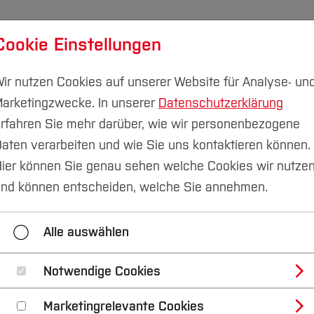
Cookie Einstellungen
udium
Forschung & Transfer
Nachhaltigkeit
I
ir nutzen Cookies auf unserer Website für Analyse- un
arketingzwecke. In unserer
Datenschutzerklärung
rfahren Sie mehr darüber, wie wir personenbezogene
aten verarbeiten und wie Sie uns kontaktieren können.
au
Einrichtungen
ier können Sie genau sehen welche Cookies wir nutze
ue! Herzlich willko
nd können entscheiden, welche Sie annehmen.
Alle auswählen
Notwendige Cookies
 Englisch und technisches Französisch)/Senior Lecture
Marketingrelevante Cookies