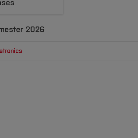
oses
mester 2026
atronics
atronik (4. Semester)
gänge
hr, Raum C2-15 (Werthebach)
Mechatronik)
rstag 12 - 14 Uhr, Raum C2-15 (Werthebach)
 (Maschinenbau)
[Inhalt 
[Inhalt 