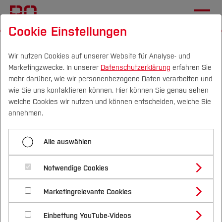
Cookie Einstellungen
Startseite
[...]
Mechatronik und Maschinenbau
Team
Gremien
Wir nutzen Cookies auf unserer Website für Analyse- und
Marketingzwecke. In unserer
Datenschutzerklärung
erfahren Sie
Beschließender Ausschuss Mechatronik
mehr darüber, wie wir personenbezogene Daten verarbeiten und
wie Sie uns kontaktieren können. Hier können Sie genau sehen
Campus
Personen
DE
|
EN
Quicklinks
welche Cookies wir nutzen und können entscheiden, welche Sie
Menü aufklappen
annehmen.
Studium
Fachbereichsrat
Alle auswählen
Studienangebote
Beschließender Ausschuss
Forschung & Transfer
Beschließender Ausschuss Mechatronik
Notwendige Cookies
Mechatronik
Vor dem Studium
Bachelorstudiengänge
Beschließenden Ausschuss CVH
Profil
Nachhaltigkeit
Masterstudiengänge
Marketingrelevante Cookies
Im Studium
Bewerben & Einschreiben
Beratung & Förderung
Forschungs- und Transferprofil
Studienbeirat
Schwerpunkte
Nachhaltigkeit studieren
Bewerbungsportal
International
Nach dem Studium
Studienbüros und Prüfungen
Einbettung YouTube-Videos
Schwerpunkte (FuT)
Förderinformation und Antragsberatung