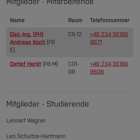
Mitglieder - Mitarbeitende
Name
Raum
Telefonnummer
Dipl.-Ing. (FH)
C5-12
+49 234 36186
Andreas Koch
(FB
9671
E)
Detlef Herkt
(FB M)
C01-
+49 234 36186
08
9509
Mitglieder - Studierende
Lennart Wagner
Leo Schultze-Hartmann