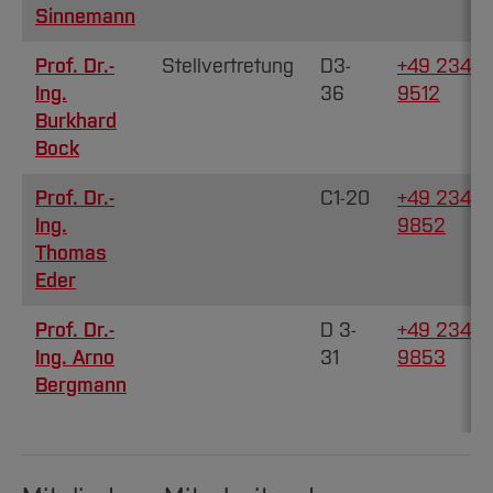
Team und Labore
Amtliche Bekanntmachungen
Studiengänge
Forschung und Projekte
Familiengerechte Hochschule
Sinnemann
Aktuelles
Hochschulbibliothek
Arbeiten im FB G
Notfall-Infos
Studieninteressierte
International
Gleichstellung
Studium
Hochschulkommunikation
Prof. Dr.-
Stellvertretung
D3-
+49 234 3
BO Shop
Team
Diskriminierungsfreie Hochschule
Fachgruppen
Ing.
36
9512
International Office
Burkhard
Service
Vertretungen
Forschung und Entwicklung
Medienzentrum
Bock
Wahlen
International
qed-Stiftung
Prof. Dr.-
C1-20
+49 234 3
Team
Zentrale Studienberatung
Ing.
9852
Service
Thomas
Eder
Prof. Dr.-
D 3-
+49 234 3
Ing. Arno
31
9853
Bergmann