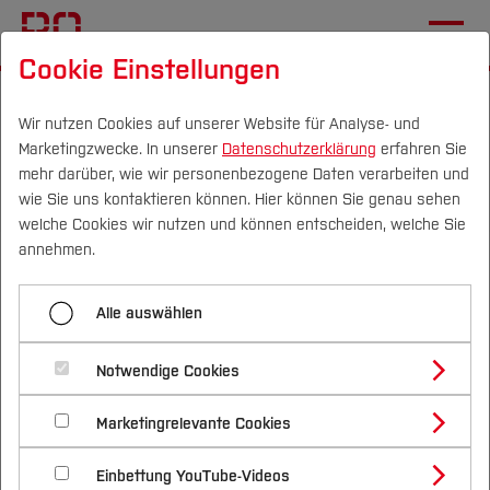
Cookie Einstellungen
Startseite
Team
Wir nutzen Cookies auf unserer Website für Analyse- und
Marketingzwecke. In unserer
Datenschutzerklärung
erfahren Sie
Menü aufklappen
mehr darüber, wie wir personenbezogene Daten verarbeiten und
wie Sie uns kontaktieren können. Hier können Sie genau sehen
Campus
Personen
DE
|
EN
Quicklinks
welche Cookies wir nutzen und können entscheiden, welche Sie
Übersicht
annehmen.
Studium
Wir sind alle für Sie da!
Studieren am CVH
Alle auswählen
Studienangebote
Erstsemester CVH
Forschung & Transfer
alphabetische Liste aller Personen
Notwendige Cookies
Vor dem Studium
Bachelorstudiengänge
Studienbüro und Informationen
Profil
Nachhaltigkeit
Anfahrt zum CVH
Masterstudiengänge
Marketingrelevante Cookies
Im Studium
Bewerben & Einschreiben
Schüler*innen und Schule
Beratung & Förderung
Forschungs- und Transferprofil
Schwerpunkte
Nachhaltigkeit studieren
Bewerbungsportal
International
Nach dem Studium
Studienbüros und Prüfungen
Einbettung YouTube-Videos
Schwerpunkte (FuT)
Förderinformation und Antragsberatung