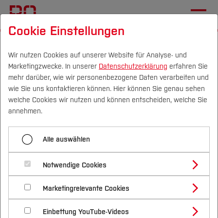
Cookie Einstellungen
Startseite
Fachbereiche
Wirtschaft
Wir nutzen Cookies auf unserer Website für Analyse- und
Marketingzwecke. In unserer
Datenschutzerklärung
erfahren Sie
Rechnungslegung, Prüfung
mehr darüber, wie wir personenbezogene Daten verarbeiten und
& Besteuerung
wie Sie uns kontaktieren können. Hier können Sie genau sehen
Campus
Personen
DE
|
EN
Quicklinks
welche Cookies wir nutzen und können entscheiden, welche Sie
annehmen.
Externes Rechnungswesen - Steuern -
Studium
Wirtschaftsprüfung
Alle auswählen
Studienangebote
Professuren
Forschung & Transfer
Notwendige Cookies
Vor dem Studium
Bachelorstudiengänge
Profil
Nachhaltigkeit
Masterstudiengänge
Marketingrelevante Cookies
Im Studium
Bewerben & Einschreiben
Sprecher
Beratung & Förderung
Forschungs- und Transferprofil
Schwerpunkte
Nachhaltigkeit studieren
Bewerbungsportal
International
Nach dem Studium
Studienbüros und Prüfungen
Einbettung YouTube-Videos
Schwerpunkte (FuT)
Prof. Dr.
Förderinformation und Antragsberatung