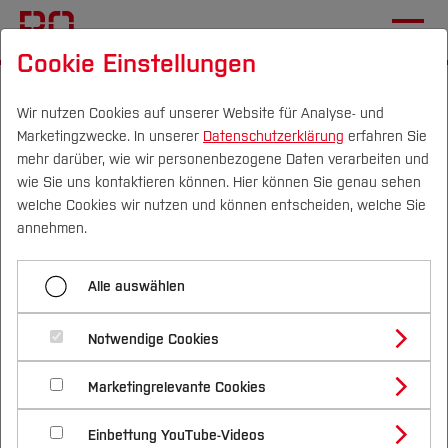
Cookie Einstellungen
Startseite
Fachbereiche
Wirtschaft
Team
Wir nutzen Cookies auf unserer Website für Analyse- und
Marketingzwecke. In unserer
Datenschutzerklärung
erfahren Sie
Menü aufklappen
mehr darüber, wie wir personenbezogene Daten verarbeiten und
wie Sie uns kontaktieren können. Hier können Sie genau sehen
Campus
Personen
DE
|
EN
Quicklinks
welche Cookies wir nutzen und können entscheiden, welche Sie
Kollegium
annehmen.
Studium
Prof. Dr. Marco Thönnes
Lehrbeauftragte
Alle auswählen
Studienangebote
Forschung & Transfer
Allgemeine Betriebswirtschaftslehre,
Notwendige Cookies
insbesondere Unternehmensbesteuerung und
Vor dem Studium
Bachelorstudiengänge
Profil
Nachhaltigkeit
Wirtschaftsprüfung
Masterstudiengänge
Marketingrelevante Cookies
Im Studium
Bewerben & Einschreiben
Beratung & Förderung
Forschungs- und Transferprofil
Schwerpunkte
Nachhaltigkeit studieren
Bewerbungsportal
International
Nach dem Studium
Studienbüros und Prüfungen
Funktionen
Einbettung YouTube-Videos
Schwerpunkte (FuT)
Förderinformation und Antragsberatung