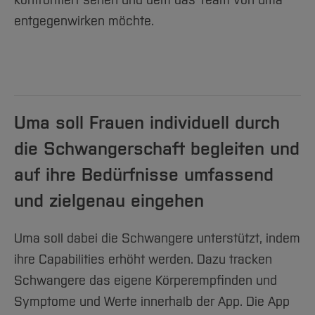
konfrontiert sehen und dem das Team von uma
Team und Labore
Amtliche Bekanntmachungen
Studiengänge
Forschung und Projekte
Familiengerechte Hochschule
Aktuelles
Hochschulbibliothek
entgegenwirken möchte.
Arbeiten im FB G
Notfall-Infos
Studieninteressierte
International
Gleichstellung
Studium
Hochschulkommunikation
BO Shop
Team
Diskriminierungsfreie Hochschule
Fachgruppen
International Office
Service
Vertretungen
Forschung und Entwicklung
Medienzentrum
Wahlen
International
qed-Stiftung
Uma soll Frauen individuell durch
Team
Zentrale Studienberatung
die Schwangerschaft begleiten und
Service
auf ihre Bedürfnisse umfassend
und zielgenau eingehen
Uma soll dabei die Schwangere unterstützt, indem
ihre Capabilities erhöht werden. Dazu tracken
Schwangere das eigene Körperempfinden und
Symptome und Werte innerhalb der App. Die App