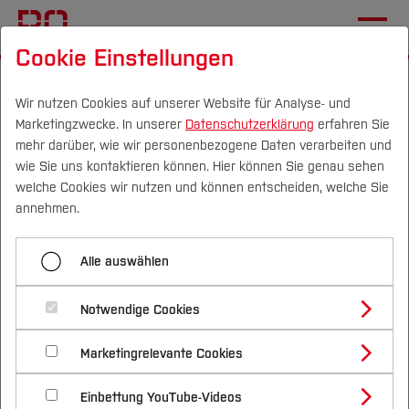
Cookie Einstellungen
Startseite
Forschung & Transfer
Profil
Wir nutzen Cookies auf unserer Website für Analyse- und
Marketingzwecke. In unserer
Datenschutzerklärung
erfahren Sie
Uma – Gesundheitsapp für
mehr darüber, wie wir personenbezogene Daten verarbeiten und
die Schwangerschaft: Mehr
wie Sie uns kontaktieren können. Hier können Sie genau sehen
Campus
Personen
DE
|
EN
Quicklinks
welche Cookies wir nutzen und können entscheiden, welche Sie
Sicherheit Orientierung und
annehmen.
persönliche Kontrolle in der
Studium
Schwangerschaft
Alle auswählen
Studienangebote
Forschung & Transfer
Notwendige Cookies
Vor dem Studium
Bachelorstudiengänge
Profil
Nachhaltigkeit
Eine Gesundheits-App für die
Masterstudiengänge
Marketingrelevante Cookies
Im Studium
Bewerben & Einschreiben
Beratung & Förderung
Forschungs- und Transferprofil
Schwangerschaft
Schwerpunkte
Nachhaltigkeit studieren
Bewerbungsportal
International
Nach dem Studium
Studienbüros und Prüfungen
Einbettung YouTube-Videos
Schwerpunkte (FuT)
Förderinformation und Antragsberatung