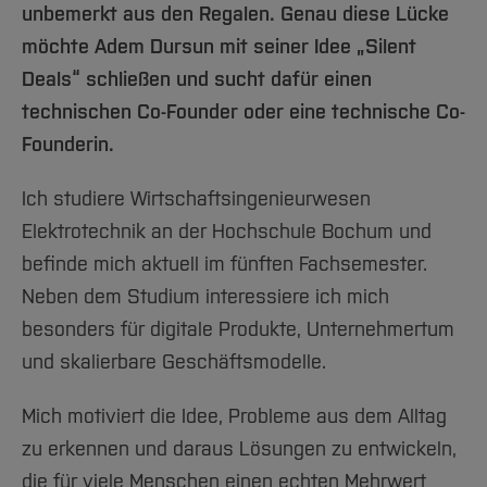
Team und Labore
Amtliche Bekanntmachungen
Studiengänge
Forschung und Projekte
Familiengerechte Hochschule
unbemerkt aus den Regalen. Genau diese Lücke
Aktuelles
Hochschulbibliothek
Arbeiten im FB G
Notfall-Infos
möchte Adem Dursun mit seiner Idee „Silent
Studieninteressierte
International
Gleichstellung
Studium
Hochschulkommunikation
Deals“ schließen und sucht dafür einen
BO Shop
Team
Diskriminierungsfreie Hochschule
Fachgruppen
International Office
technischen Co-Founder oder eine technische Co-
Service
Vertretungen
Forschung und Entwicklung
Medienzentrum
Founderin.
Wahlen
International
qed-Stiftung
Ich studiere Wirtschaftsingenieurwesen
Team
Zentrale Studienberatung
Elektrotechnik an der Hochschule Bochum und
Service
befinde mich aktuell im fünften Fachsemester.
Neben dem Studium interessiere ich mich
besonders für digitale Produkte, Unternehmertum
und skalierbare Geschäftsmodelle.
Mich motiviert die Idee, Probleme aus dem Alltag
zu erkennen und daraus Lösungen zu entwickeln,
die für viele Menschen einen echten Mehrwert