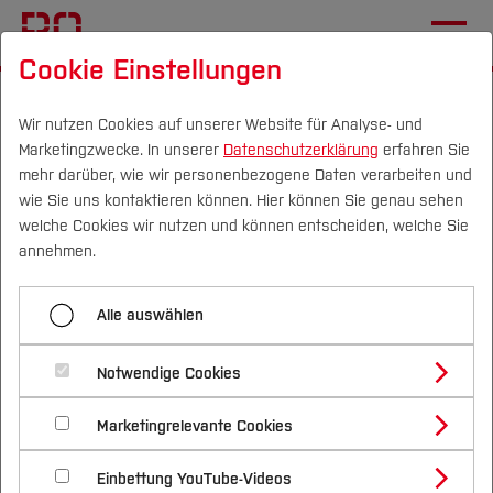
Cookie Einstellungen
Startseite
Forschung & Transfer
Gründung & Start-up
Co-Founding
Adem Dursun
Wir nutzen Cookies auf unserer Website für Analyse- und
Marketingzwecke. In unserer
Datenschutzerklärung
erfahren Sie
mehr darüber, wie wir personenbezogene Daten verarbeiten und
wie Sie uns kontaktieren können. Hier können Sie genau sehen
Menü aufklappen
Campus
Personen
DE
|
EN
Quicklinks
welche Cookies wir nutzen und können entscheiden, welche Sie
annehmen.
SpeechBadge
Studium
Adem Dursun - Die
Alle auswählen
Abhinav Nagarajan
Studienangebote
Forschung & Transfer
Community-App für lokale
Timo Falkenhein
Notwendige Cookies
Vor dem Studium
Bachelorstudiengänge
Schnäppchen
Profil
Nachhaltigkeit
Masterstudiengänge
Adem Dursun
Marketingrelevante Cookies
Im Studium
Bewerben & Einschreiben
Beratung & Förderung
Forschungs- und Transferprofil
Schwerpunkte
Nachhaltigkeit studieren
Bewerbungsportal
International
Nach dem Studium
Studienbüros und Prüfungen
Einbettung YouTube-Videos
Schwerpunkte (FuT)
Förderinformation und Antragsberatung