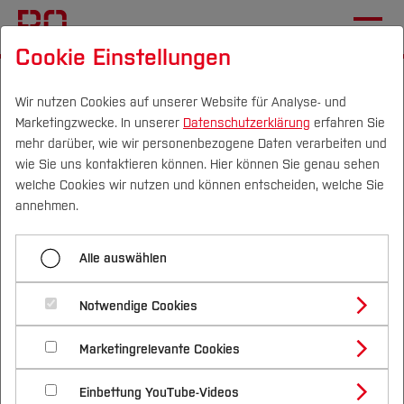
Cookie Einstellungen
Startseite
Forschung & Transfer
Gründung & Start-up
Co-Founding
Timo Falkenhein
Wir nutzen Cookies auf unserer Website für Analyse- und
Marketingzwecke. In unserer
Datenschutzerklärung
erfahren Sie
mehr darüber, wie wir personenbezogene Daten verarbeiten und
wie Sie uns kontaktieren können. Hier können Sie genau sehen
Menü aufklappen
Campus
Personen
DE
|
EN
Quicklinks
welche Cookies wir nutzen und können entscheiden, welche Sie
annehmen.
SpeechBadge
Studium
Timo Falkenhein -
Alle auswählen
Abhinav Nagarajan
Studienangebote
Forschung & Transfer
Raumakustik sichtbar
Timo Falkenhein
Notwendige Cookies
Vor dem Studium
Bachelorstudiengänge
machen
Profil
Nachhaltigkeit
Masterstudiengänge
Adem Dursun
Marketingrelevante Cookies
Im Studium
Bewerben & Einschreiben
Beratung & Förderung
Forschungs- und Transferprofil
Schwerpunkte
Nachhaltigkeit studieren
Bewerbungsportal
International
Nach dem Studium
Studienbüros und Prüfungen
Einbettung YouTube-Videos
Schwerpunkte (FuT)
Förderinformation und Antragsberatung