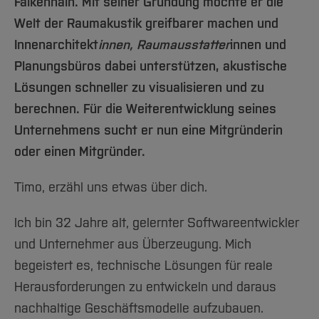
Team und Labore
Falkenhain. Mit seiner Gründung möchte er die
Amtliche Bekanntmachungen
Studiengänge
Forschung und Projekte
Familiengerechte Hochschule
Aktuelles
Hochschulbibliothek
Welt der Raumakustik greifbarer machen und
Arbeiten im FB G
Notfall-Infos
Studieninteressierte
International
Gleichstellung
Studium
Hochschulkommunikation
Innenarchitekt
innen, Raumausstatter
innen und
BO Shop
Team
Diskriminierungsfreie Hochschule
Fachgruppen
International Office
Planungsbüros dabei unterstützen, akustische
Service
Vertretungen
Forschung und Entwicklung
Medienzentrum
Lösungen schneller zu visualisieren und zu
Wahlen
International
berechnen. Für die Weiterentwicklung seines
qed-Stiftung
Unternehmens sucht er nun eine Mitgründerin
Team
Zentrale Studienberatung
oder einen Mitgründer.
Service
Timo, erzähl uns etwas über dich.
Ich bin 32 Jahre alt, gelernter Softwareentwickler
und Unternehmer aus Überzeugung. Mich
begeistert es, technische Lösungen für reale
Herausforderungen zu entwickeln und daraus
nachhaltige Geschäftsmodelle aufzubauen.