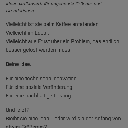
Team und Labore
Amtliche Bekanntmachungen
Studiengänge
Forschung und Projekte
Familiengerechte Hochschule
Ideenwettbewerb für angehende Gründer und
Aktuelles
Hochschulbibliothek
Arbeiten im FB G
Gründerinnen
Notfall-Infos
Studieninteressierte
International
Gleichstellung
Studium
Hochschulkommunikation
BO Shop
Team
Diskriminierungsfreie Hochschule
Fachgruppen
Vielleicht ist sie beim Kaffee entstanden.
International Office
Service
Vielleicht im Labor.
Vertretungen
Forschung und Entwicklung
Medienzentrum
Vielleicht aus Frust über ein Problem, das endlich
Wahlen
International
qed-Stiftung
besser gelöst werden muss.
Team
Zentrale Studienberatung
Service
Deine Idee.
Für eine technische Innovation.
Für eine soziale Veränderung.
Für eine nachhaltige Lösung.
Und jetzt?
Bleibt sie eine Idee – oder wird sie der Anfang von
etwas Größerem?