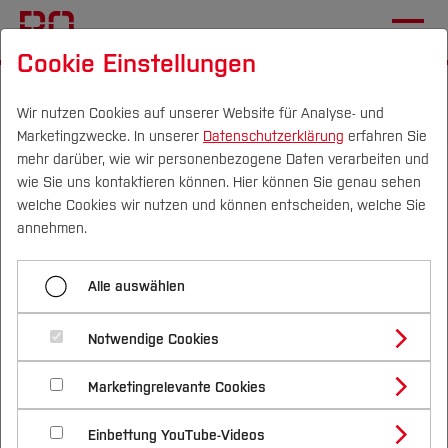
Cookie Einstellungen
Startseite
Forschung & Transfer
Gründung & Start-up
News
Wir nutzen Cookies auf unserer Website für Analyse- und
Marketingzwecke. In unserer
Datenschutzerklärung
erfahren Sie
mehr darüber, wie wir personenbezogene Daten verarbeiten und
Ideenwettbewerb: Mach
wie Sie uns kontaktieren können. Hier können Sie genau sehen
aus „Irgendwann“ ein
Campus
Personen
DE
|
EN
Quicklinks
welche Cookies wir nutzen und können entscheiden, welche Sie
annehmen.
„Jetzt“.
Studium
Alle auswählen
11.05.2026
Gründung
Studienangebote
Forschung & Transfer
Notwendige Cookies
Prüfe deine Idee. Hol dir Feedback.
Vor dem Studium
Bachelorstudiengänge
Profil
Nachhaltigkeit
Masterstudiengänge
Marketingrelevante Cookies
Im Studium
Bewerben & Einschreiben
Mach den nächsten Schritt. Denn
Beratung & Förderung
Forschungs- und Transferprofil
Schwerpunkte
Nachhaltigkeit studieren
Bewerbungsportal
International
Nach dem Studium
Studienbüros und Prüfungen
aus einer Idee kann mehr werden.
Einbettung YouTube-Videos
Schwerpunkte (FuT)
Förderinformation und Antragsberatung