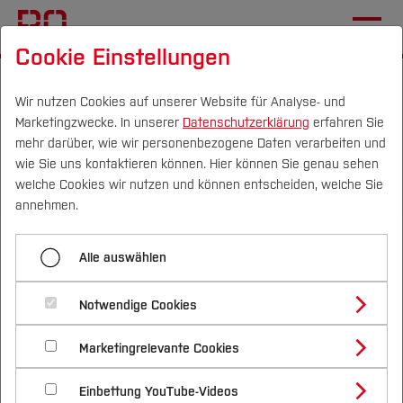
Cookie Einstellungen
Startseite
Studium
Studienangebote
Bachelorstudiengänge
Daniela Böing
Wir nutzen Cookies auf unserer Website für Analyse- und
Marketingzwecke. In unserer
Datenschutzerklärung
erfahren Sie
mehr darüber, wie wir personenbezogene Daten verarbeiten und
wie Sie uns kontaktieren können. Hier können Sie genau sehen
Menü aufklappen
Campus
Personen
DE
|
EN
Quicklinks
welche Cookies wir nutzen und können entscheiden, welche Sie
annehmen.
Daniela Böing
Studium
Daniela Böing,
Alle auswählen
Sarah Lichter
Studienangebote
Forschung & Transfer
wissenschaftliche
Tim Poerschke
Notwendige Cookies
Vor dem Studium
Bachelorstudiengänge
Mitarbeiterin im
Profil
Nachhaltigkeit
Masterstudiengänge
Marketingrelevante Cookies
Im Studium
Bewerben & Einschreiben
Fachbereich Elektrotechnik
Beratung & Förderung
Forschungs- und Transferprofil
Schwerpunkte
Nachhaltigkeit studieren
Bewerbungsportal
und Informatik
International
Nach dem Studium
Studienbüros und Prüfungen
Einbettung YouTube-Videos
Schwerpunkte (FuT)
Förderinformation und Antragsberatung