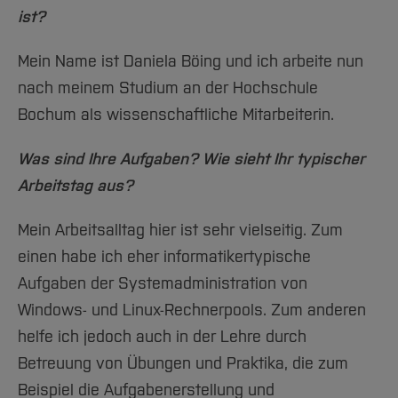
Team und Labore
Amtliche Bekanntmachungen
Studiengänge
Forschung und Projekte
Familiengerechte Hochschule
Aktuelles
Hochschulbibliothek
ist?
Arbeiten im FB G
Notfall-Infos
Studieninteressierte
International
Gleichstellung
Studium
Hochschulkommunikation
Mein Name ist Daniela Böing und ich arbeite nun
BO Shop
Team
Diskriminierungsfreie Hochschule
Fachgruppen
International Office
nach meinem Studium an der Hochschule
Service
Vertretungen
Forschung und Entwicklung
Medienzentrum
Bochum als wissenschaftliche Mitarbeiterin.
Wahlen
International
qed-Stiftung
Was sind Ihre Aufgaben? Wie sieht Ihr typischer
Team
Zentrale Studienberatung
Arbeitstag aus?
Service
Mein Arbeitsalltag hier ist sehr vielseitig. Zum
einen habe ich eher informatikertypische
Aufgaben der Systemadministration von
Windows- und Linux-Rechnerpools. Zum anderen
helfe ich jedoch auch in der Lehre durch
Betreuung von Übungen und Praktika, die zum
Beispiel die Aufgabenerstellung und