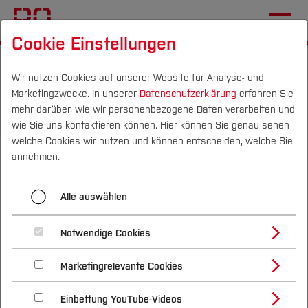
Cookie Einstellungen
Startseite
[...]
Elektrotechnik und Informatik
Fachgebiete
Wir nutzen Cookies auf unserer Website für Analyse- und
Marketingzwecke. In unserer
Datenschutzerklärung
erfahren Sie
Labor für Nachhaltigkeit in der Technik
mehr darüber, wie wir personenbezogene Daten verarbeiten und
Aktuelles
wie Sie uns kontaktieren können. Hier können Sie genau sehen
Campus
Personen
DE
|
EN
Quicklinks
welche Cookies wir nutzen und können entscheiden, welche Sie
annehmen.
Zurück zur THALESruhr Website
Studium
Alle auswählen
Jahresrückblick 2024
Studienangebote
Forschung & Transfer
THALESruhr
Notwendige Cookies
Vor dem Studium
Bachelorstudiengänge
Transferprojekt 2
Profil
Nachhaltigkeit
Masterstudiengänge
Marketingrelevante Cookies
Im Studium
Bewerben & Einschreiben
"Mikromobilität und
Beratung & Förderung
Forschungs- und Transferprofil
Schwerpunkte
Nachhaltigkeit studieren
Bewerbungsportal
International
Energie"
Nach dem Studium
Studienbüros und Prüfungen
Einbettung YouTube-Videos
Schwerpunkte (FuT)
Förderinformation und Antragsberatung