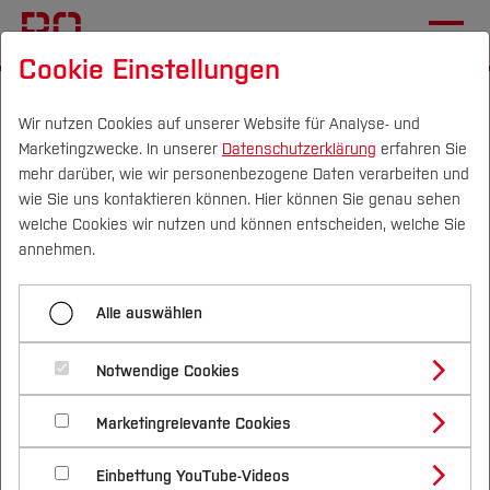
Cookie Einstellungen
Startseite
[...]
Elektrotechnik und Informatik
Fachgebiete
Wir nutzen Cookies auf unserer Website für Analyse- und
Marketingzwecke. In unserer
Datenschutzerklärung
erfahren Sie
Labor für Nachhaltigkeit in der Technik
mehr darüber, wie wir personenbezogene Daten verarbeiten und
Aktuelles
wie Sie uns kontaktieren können. Hier können Sie genau sehen
Campus
Personen
DE
|
EN
Quicklinks
welche Cookies wir nutzen und können entscheiden, welche Sie
Das Labor für
annehmen.
Nachhaltigkeit in der
Studium
Alle auswählen
Technik wurde auf der 2.
Studienangebote
Forschung & Transfer
International Conference
Notwendige Cookies
Vor dem Studium
Bachelorstudiengänge
on Sustainable Energy
Profil
Nachhaltigkeit
Masterstudiengänge
Marketingrelevante Cookies
Im Studium
Bewerben & Einschreiben
Education (SEED) mit zwei
Beratung & Förderung
Forschungs- und Transferprofil
Schwerpunkte
Nachhaltigkeit studieren
Bewerbungsportal
International
Nach dem Studium
Studienbüros und Prüfungen
Preisen ausgezeichnet
Einbettung YouTube-Videos
Schwerpunkte (FuT)
Förderinformation und Antragsberatung