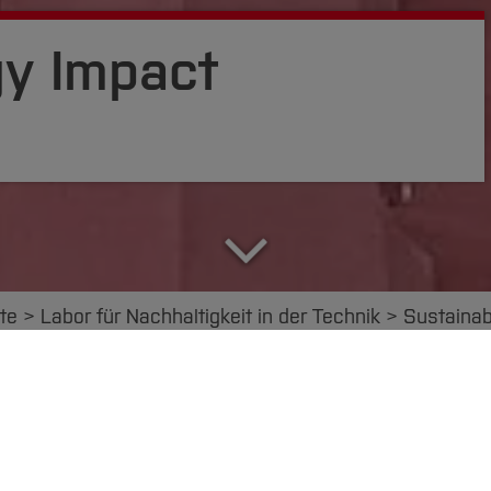
gy Impact
te
Labor für Nachhaltigkeit in der Technik
Sustainab
Sustainable Energy Impact