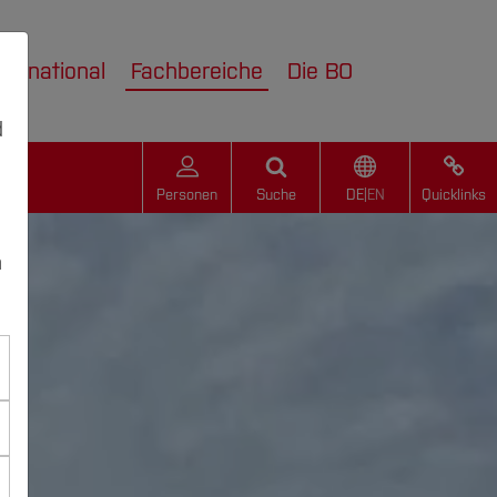
nternational
Fachbereiche
Die BO
d
Personen
Suche
DE
|
EN
Quicklinks
n