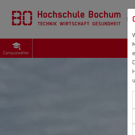
St
W
M
e
Campuswähler
D
H
u