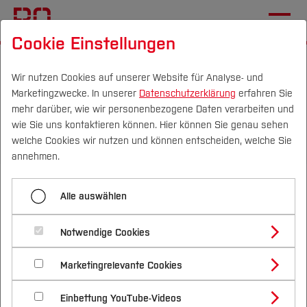
Cookie Einstellungen
Startseite
Die BO
Wichtige Einrichtungen
Zentrale Studienberatung
Talentscouting
Wir nutzen Cookies auf unserer Website für Analyse- und
Marketingzwecke. In unserer
Datenschutzerklärung
erfahren Sie
mehr darüber, wie wir personenbezogene Daten verarbeiten und
wie Sie uns kontaktieren können. Hier können Sie genau sehen
Menü aufklappen
Campus
Personen
DE
|
EN
Quicklinks
welche Cookies wir nutzen und können entscheiden, welche Sie
annehmen.
Home
Studium
Unsere Angebote im
Alle auswählen
Vor dem Studium
Studienangebote
Forschung & Transfer
Talentscouting
Talentscouting
Notwendige Cookies
Vor dem Studium
Bachelorstudiengänge
Profil
Nachhaltigkeit
Masterstudiengänge
Im Studium
Unsere Angebote
Marketingrelevante Cookies
Im Studium
Bewerben & Einschreiben
Beratung & Förderung
Forschungs- und Transferprofil
Schwerpunkte
Nachhaltigkeit studieren
Bewerbungsportal
International
Nach dem Studium
Studienbüros und Prüfungen
Psychosoziale Beratung
Mögliche Beratungsthemen
Einbettung YouTube-Videos
Schwerpunkte (FuT)
Förderinformation und Antragsberatung