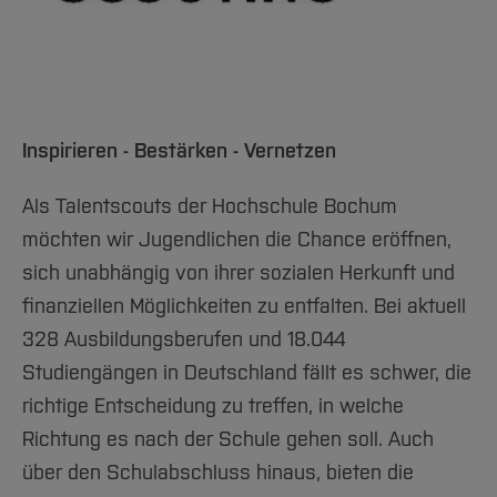
Team und Labore
Amtliche Bekanntmachungen
Studiengänge
Forschung und Projekte
Familiengerechte Hochschule
Aktuelles
Hochschulbibliothek
Arbeiten im FB G
Notfall-Infos
Studieninteressierte
International
Gleichstellung
Studium
Hochschulkommunikation
BO Shop
Team
Diskriminierungsfreie Hochschule
Fachgruppen
International Office
Service
Vertretungen
Forschung und Entwicklung
Medienzentrum
Inspirieren - Bestärken - Vernetzen
Wahlen
International
qed-Stiftung
Team
Als Talentscouts der Hochschule Bochum
Zentrale Studienberatung
möchten wir Jugendlichen die Chance eröffnen,
Service
sich unabhängig von ihrer sozialen Herkunft und
finanziellen Möglichkeiten zu entfalten. Bei aktuell
328 Ausbildungsberufen und 18.044
Studiengängen in Deutschland fällt es schwer, die
richtige Entscheidung zu treffen, in welche
Richtung es nach der Schule gehen soll. Auch
über den Schulabschluss hinaus, bieten die