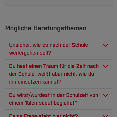
Mögliche Beratungsthemen
Unsicher, wie es nach der Schule
weitergehen soll?
Du bist unsicher, wie es nach der Schule
Du hast einen Traum für die Zeit nach
weitergehen soll? Du weißt nicht genau,
der Schule, weißt aber nicht, wie du
welche Optionen es überhaupt gibt oder bist
ihn umsetzen kannst?
von der Vielfalt der Angebote erschlagen?
Du fragst Dich, ob dein Traum überhaupt
Gap-Year? Ausbildung? (Duales) Studium? Die
Du wirst/wurdest in der Schulzeit von
realistisch ist? Ein Medizinstudium ohne 1,0er
Talentscouts begleiten dich langfristig bei
einem Talentscout begleitet?
Abitur? Die Pferde-Range in Kanada ohne
deinen Bildungsentscheidungen und
Neben den monatlichen Beratungen an Deiner
Geld? Die anspruchsvolle Pilotenausbildung?
Deine Frage steht hier nicht?