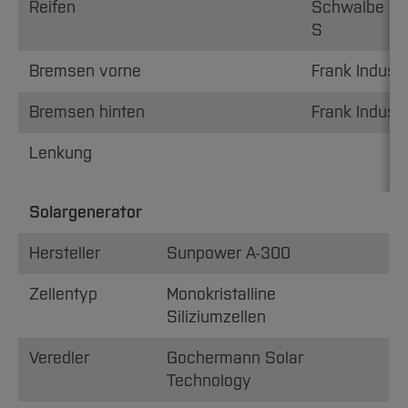
Reifen
Schwalbe En
S
Bremsen vorne
Frank Industr
Bremsen hinten
Frank Industr
Lenkung
Solargenerator
Hersteller
Sunpower A-300
Zellentyp
Monokristalline
Siliziumzellen
Veredler
Gochermann Solar
Technology