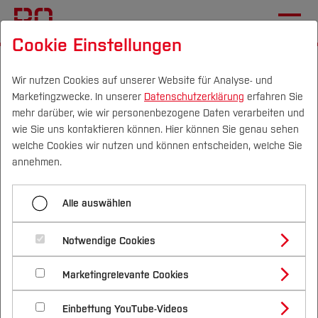
Cookie Einstellungen
Startseite
[...]
Studentische Projekte
SolarCar
Alle Modelle
BOcruiser
Wir nutzen Cookies auf unserer Website für Analyse- und
Marketingzwecke. In unserer
Datenschutzerklärung
erfahren Sie
mehr darüber, wie wir personenbezogene Daten verarbeiten und
wie Sie uns kontaktieren können. Hier können Sie genau sehen
Menü aufklappen
Campus
Personen
DE
|
EN
Quicklinks
welche Cookies wir nutzen und können entscheiden, welche Sie
annehmen.
Mad Dog III
Studium
BOcruiser
Alle auswählen
Hans Go! 2003
Studienangebote
Forschung & Transfer
Hans Go! 2005
Notwendige Cookies
Vor dem Studium
Bachelorstudiengänge
Profil
Nachhaltigkeit
Masterstudiengänge
SolarWorld No. 1
Marketingrelevante Cookies
Im Studium
Bewerben & Einschreiben
Beratung & Förderung
Forschungs- und Transferprofil
Schwerpunkte
Nachhaltigkeit studieren
Bewerbungsportal
International
Nach dem Studium
Studienbüros und Prüfungen
BOcruiser
Einbettung YouTube-Videos
Schwerpunkte (FuT)
Förderinformation und Antragsberatung