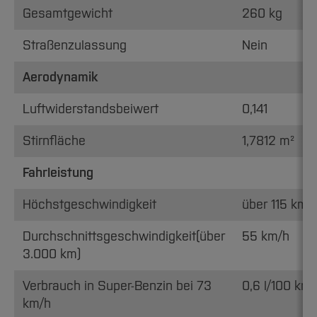
Team und Labore
Amtliche Bekanntmachungen
Studiengänge
Forschung und Projekte
Familiengerechte Hochschule
Aktuelles
Hochschulbibliothek
Gesamtgewicht
260 kg
Arbeiten im FB G
Notfall-Infos
Studieninteressierte
International
Gleichstellung
Studium
Hochschulkommunikation
Straßenzulassung
Nein
BO Shop
Team
Diskriminierungsfreie Hochschule
Fachgruppen
International Office
Aerodynamik
Service
Vertretungen
Forschung und Entwicklung
Medienzentrum
Wahlen
International
Luftwiderstandsbeiwert
qed-Stiftung
0,141
Team
Zentrale Studienberatung
Stirnfläche
1,7812 m²
Service
Fahrleistung
Höchstgeschwindigkeit
über 115 km/
Durchschnittsgeschwindigkeit(über
55 km/h
3.000 km)
Verbrauch in Super-Benzin bei 73
0,6 l/100 km
km/h