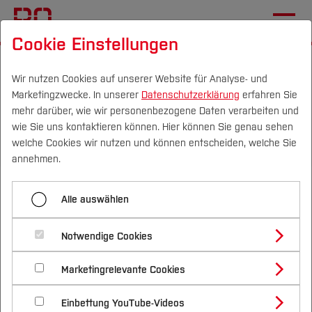
Cookie Einstellungen
Startseite
[...]
Studentische Projekte
SolarCar
Alle Modelle
ThyssenKrupp SunRiser 2019
Wir nutzen Cookies auf unserer Website für Analyse- und
Marketingzwecke. In unserer
Datenschutzerklärung
erfahren Sie
mehr darüber, wie wir personenbezogene Daten verarbeiten und
wie Sie uns kontaktieren können. Hier können Sie genau sehen
Menü aufklappen
Campus
Personen
DE
|
EN
Quicklinks
welche Cookies wir nutzen und können entscheiden, welche Sie
annehmen.
Mad Dog III
Studium
thyssenkrupp SunRiser
Alle auswählen
Hans Go! 2003
Studienangebote
Forschung & Transfer
2019
Hans Go! 2005
Notwendige Cookies
Vor dem Studium
Bachelorstudiengänge
Profil
Nachhaltigkeit
Masterstudiengänge
SolarWorld No. 1
Marketingrelevante Cookies
Im Studium
Bewerben & Einschreiben
Beratung & Förderung
Forschungs- und Transferprofil
Schwerpunkte
Nachhaltigkeit studieren
Bewerbungsportal
International
Nach dem Studium
Studienbüros und Prüfungen
BOcruiser
Einbettung YouTube-Videos
Schwerpunkte (FuT)
Förderinformation und Antragsberatung