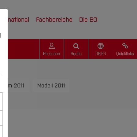
nternational
Fachbereiche
Die BO
d
Personen
Suche
DE
|
EN
Quicklinks
n
Team 2011
Modell 2011