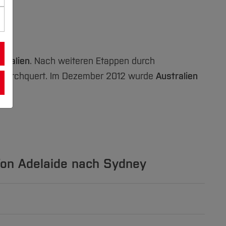
stralien
. Nach weiteren Etappen durch
durchquert. Im Dezember 2012 wurde
Australien
 Von Adelaide nach Sydney