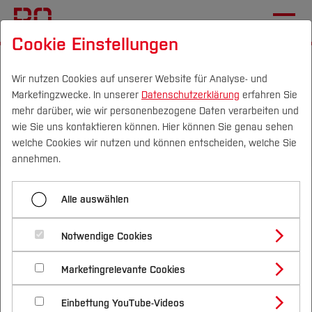
Cookie Einstellungen
Startseite
[...]
Studentische Projekte
SolarCar
Chronik
2011
Wir nutzen Cookies auf unserer Website für Analyse- und
Marketingzwecke. In unserer
Datenschutzerklärung
erfahren Sie
mehr darüber, wie wir personenbezogene Daten verarbeiten und
wie Sie uns kontaktieren können. Hier können Sie genau sehen
Menü aufklappen
Campus
Personen
DE
|
EN
Quicklinks
welche Cookies wir nutzen und können entscheiden, welche Sie
annehmen.
2001
Studium
2011
Alle auswählen
2002
Studienangebote
Forschung & Transfer
2003
Notwendige Cookies
World Solar Challenge
Vor dem Studium
Bachelorstudiengänge
Profil
Nachhaltigkeit
Masterstudiengänge
2004
Marketingrelevante Cookies
Im Studium
Bewerben & Einschreiben
Beratung & Förderung
Forschungs- und Transferprofil
Schwerpunkte
Nachhaltigkeit studieren
Bewerbungsportal
International
Nach dem Studium
Studienbüros und Prüfungen
2005
Einbettung YouTube-Videos
Schwerpunkte (FuT)
Förderinformation und Antragsberatung