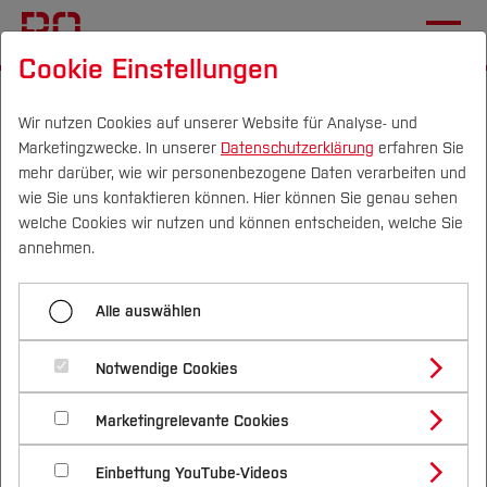
Cookie Einstellungen
Startseite
[...]
Im Studium
Studentische Projekte
BIOMEILER
Team
Wir nutzen Cookies auf unserer Website für Analyse- und
Marketingzwecke. In unserer
Datenschutzerklärung
erfahren Sie
mehr darüber, wie wir personenbezogene Daten verarbeiten und
wie Sie uns kontaktieren können. Hier können Sie genau sehen
Menü aufklappen
Campus
Personen
DE
|
EN
Quicklinks
welche Cookies wir nutzen und können entscheiden, welche Sie
annehmen.
Projektbeschreibung
Studium
Unser Team
Alle auswählen
Team
Studienangebote
Forschung & Transfer
Kooperation & Standort
Notwendige Cookies
Aufgrund der vielfältigen Arbeiten besteht unser
Vor dem Studium
Bachelorstudiengänge
Profil
Nachhaltigkeit
Team aus Studierenden verschiedenster
Masterstudiengänge
Marketingrelevante Cookies
Im Studium
Bewerben & Einschreiben
Beratung & Förderung
Forschungs- und Transferprofil
Bachelor- und Masterstudiengänge, die sich
Schwerpunkte
Nachhaltigkeit studieren
Bewerbungsportal
International
Nach dem Studium
Studienbüros und Prüfungen
Einbettung YouTube-Videos
gemeinsam oder in kleineren Gruppen um die
Schwerpunkte (FuT)
Förderinformation und Antragsberatung