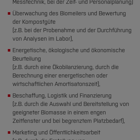
Team und Labore
Messtechnik, bei der Zeit- und Personalplanung)
Amtliche Bekanntmachungen
Studiengänge
Forschung und Projekte
Familiengerechte Hochschule
Aktuelles
Hochschulbibliothek
Arbeiten im FB G
Notfall-Infos
Überwachung des Biomeilers und Bewertung
Studieninteressierte
International
Gleichstellung
Studium
Hochschulkommunikation
der Kompostgüte
BO Shop
Team
Diskriminierungsfreie Hochschule
Fachgruppen
International Office
(z.B. bei der Probenahme und der Durchführung
Service
Vertretungen
Forschung und Entwicklung
Medienzentrum
von Analysen im Labor),
Wahlen
International
qed-Stiftung
Energetische, ökologische und ökonomische
Team
Beurteilung
Zentrale Studienberatung
(z.B. durch eine Ökobilanzierung, durch die
Service
Berechnung einer energetischen oder
wirtschaftlichen Amortisatonszeit),
Beschaffung, Logistik und Finanzierung
(z.B. durch die Auswahl und Bereitstellung von
geeigneter Biomasse in einem engen
Zeitfenster und bei begrenztem Platzbedarf),
Marketing und Öffentlichkeitsarbeit