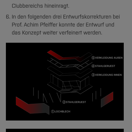
Clubbereichs hineinragt.
In den folgenden drei Entwurfskorrekturen bei
Prof. Achim Pfeiffer konnte der Entwurf und
das Konzept weiter verfeinert werden.