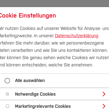
Cookie Einstellungen
udium
Forschung & Transfer
Nachhaltigkeit
I
ir nutzen Cookies auf unserer Website für Analyse- un
arketingzwecke. In unserer
Datenschutzerklärung
rfahren Sie mehr darüber, wie wir personenbezogene
aten verarbeiten und wie Sie uns kontaktieren können.
Veranstaltungen Studienzweifel
Erfolgreich(er) lernen
ier können Sie genau sehen welche Cookies wir nutze
nd können entscheiden, welche Sie annehmen.
 Studienzweifels
So hab´ich mir das nicht vorgestell
Alle auswählen
tungsreihe Arbeitsagentur
Angebote der Kammern
Notwendige Cookies
Marketingrelevante Cookies