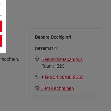
Debora Occhipinti
Dezernat 4
n möchten.
Gesundheitscampus
Raum: 1323
+49 234 36186 9253
E-Mail schreiben