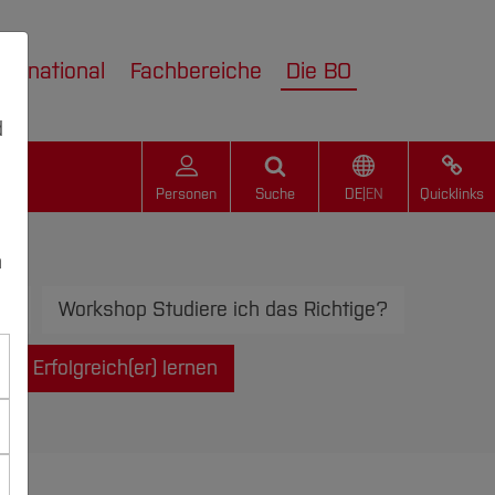
nternational
Fachbereiche
Die BO
d
Personen
Suche
DE
|
EN
Quicklinks
n
t!
Workshop Studiere ich das Richtige?
Erfolgreich(er) lernen