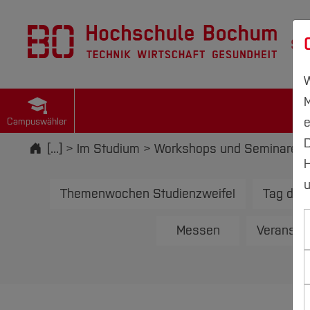
St
W
M
e
Campuswähler
D
Startseite
[...]
Im Studium
Workshops und Seminare
H
u
Themenwochen Studienzweifel
Tag des
Messen
Veranstal