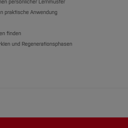
nen persönlicher Lernmuster
ren praktische Anwendung
en finden
yklen und Regenerationsphasen