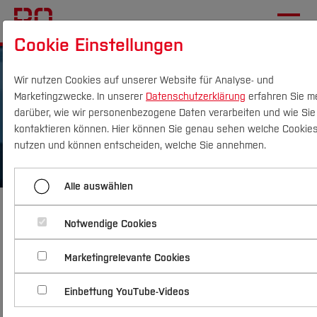
Cookie Einstellungen
Wir nutzen Cookies auf unserer Website für Analyse- und
Marketingzwecke. In unserer
Datenschutzerklärung
erfahren Sie m
darüber, wie wir personenbezogene Daten verarbeiten und wie Sie
kontaktieren können. Hier können Sie genau sehen welche Cookies
Campus
Personen
DE
|
EN
Quicklinks
nutzen und können entscheiden, welche Sie annehmen.
Studium
Alle auswählen
Management für
Studienangebote
Forschung & Transfer
Notwendige Cookies
Ingenieur- und
Vor dem Studium
Bachelorstudiengänge
Marketingrelevante Cookies
Profil
Nachhaltigkeit
Masterstudiengänge
Im Studium
Bewerben & Einschreiben
Naturwissenschaf
Beratung & Förderung
Forschungs- und Transferprofil
Einbettung YouTube-Videos
Schwerpunkte
Nachhaltigkeit studieren
Bewerbungsportal
International
Nach dem Studium
Studienbüros und Prüfungen
Schwerpunkte (FuT)
Förderinformation und Antragsberatung