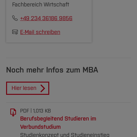
Fachbereich Wirtschaft
Dieser Block umfasst die Module
+49 234 36186 9856
Leadership
E-Mail schreiben
Strategie & Innovationsmanagement
Internationales Management (in englischer
Sprache)
Noch mehr Infos zum MBA
Projekt Analyse und Strategie
Modulblock: interdisziplinäres Management
Hier lesen
(Umfang: 24 ECTS)
Dieser Block umfasst die Module
PDF
1,013 KB
Berufsbegleitend Studieren im
Wirtschaftsrecht
Verbundstudium
Studienkonzept und Studieneinstieg
Sustainable Economics