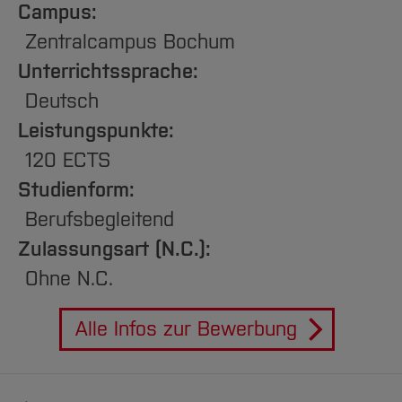
Team und Labore
Amtliche Bekanntmachungen
Studiengänge
Forschung und Projekte
Campus:
Familiengerechte Hochschule
Aktuelles
Hochschulbibliothek
Arbeiten im FB G
Notfall-Infos
Studieninteressierte
Zentralcampus Bochum
International
Gleichstellung
Studium
Hochschulkommunikation
BO Shop
Unterrichtssprache:
Team
Diskriminierungsfreie Hochschule
Fachgruppen
International Office
Deutsch
Service
Vertretungen
Forschung und Entwicklung
Medienzentrum
Leistungspunkte:
Wahlen
International
qed-Stiftung
120 ECTS
Team
Zentrale Studienberatung
Studienform:
Service
Berufsbegleitend
Zulassungsart (N.C.):
Ohne N.C.
Alle Infos zur Bewerbung