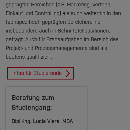
Studieninteressierte
vom 12. Januar 2026
geprägten Bereichen (z.B. Marketing, Vertrieb,
Die inhaltlichen Schwerpunkte des
Einkauf und Controlling) als auch weiterhin in den
Bitte beachten Sie als internationale
Studiengangs liegen in folgenden Bereichen:
fachspezifisch geprägten Bereichen, hier
Hinweis Rahmenordnung
Studienbewerberin oder internationaler
insbesondere auch in Schnittstellpositionen,
Studienbewerber die für diesen Studiengang
Modulblock: Financial Management (Umfang:
gefragt. Auch für Stabsaufgaben im Bereich des
Beachten Sie bitte auch
erforderlichen
deutschen Sprachkenntnisse
.
24 ECTS)
Projekt- und Prozessmanagements sind sie
die
Rahmenordnungen für die
bestens qualifiziert.
Studiengänge
der Hochschule Bochum.
Dieser Block umfasst die Module
[Inhalt zuklappen]
Jahresabschlussanalyse
Infos für Studierende
[Inhalt zuklappen]
Kostenmanagement und Controlling
Investitions- und Finanzierung
Beratung zum
Unternehmenssimulation
Studiengang:
Modulblock: Strategie & Leadership (Umfang:
Dipl.-Ing.
Lucia Viere
, MBA
24 ECTS)