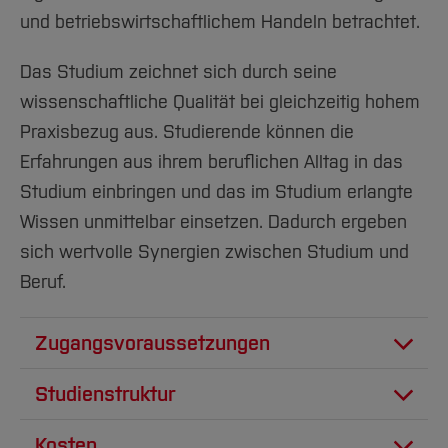
und betriebswirtschaftlichem Handeln betrachtet.
Das Studium zeichnet sich durch seine
wissenschaftliche Qualität bei gleichzeitig hohem
Praxisbezug aus. Studierende können die
Erfahrungen aus ihrem beruflichen Alltag in das
Studium einbringen und das im Studium erlangte
Wissen unmittelbar einsetzen. Dadurch ergeben
sich wertvolle Synergien zwischen Studium und
Beruf.
Zugangsvoraussetzungen
Hochschulzugangsberechtigung
Studienstruktur
Die Regelstudienzeit, einschließlich Master
Voraussetzung für die Aufnahme des
Kosten