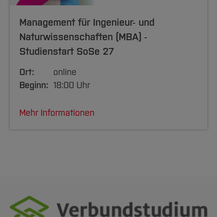
Business Analytics
Management für Ingenieur- und
Naturwissenschaften (MBA) -
Digitales Prozessmanagement
Studienstart SoSe 27
Modulblock: Master Thesis und Kolloquium
Ort:
online
(Umfang 24 ECTS)
Beginn:
18:00 Uhr
Weitere Informationen zu den Inhalten der
Mehr Informationen
Module sowie zum detaillierten Studienablauf
finden Sie unter den Informationen für
Studierende.
[Inhalt zuklappen]