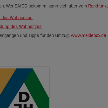
en. Wer BAfÖG bekommt, kann sich aber vom
Rundfunkb
g des Wohnsitzes
eldung des Wohnsitzes
dengängen und Tipps für den Umzug:
www.meldebox.de
hum
 eG
 GAGFAH)