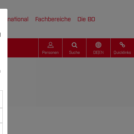
nternational
Fachbereiche
Die BO
d
Personen
Suche
DE
|
EN
Quicklinks
n