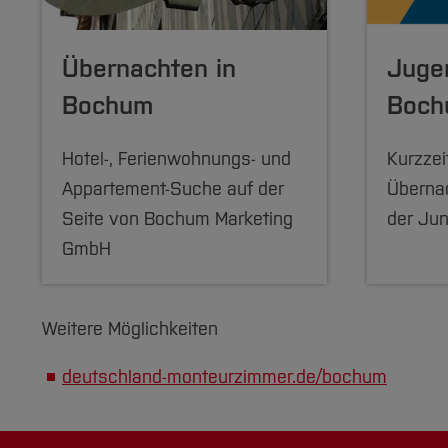
Baugenossenschaft Bochum eG
Baugenossenschaft "Heimat"
Übernachten in
Juge
Gemeinnützige Baugenossenschaft 1924
Bochum
Boch
Wohnungsbaugenossenschaft Wattensch
Gemeinnützige Wohngenossenschaft Gels
Hotel-, Ferien­wohnungs- und
Kurzzei
Appartement-Suche auf der
Übernac
Hattinger Wohnstätten eG
Seite von Bochum Marketing
der Ju
Dortmunder Gemeinnützige Wohnungsges
GmbH
GFW Gesellschaft für Wohnungsbau mbH,
Vivawest GmbH (ehem. Evonik Wohnen &
Weitere Möglichkeiten
WSG Wohnungs- und Siedlungs-GmbH
deutschland-monteurzimmer.de/bochum