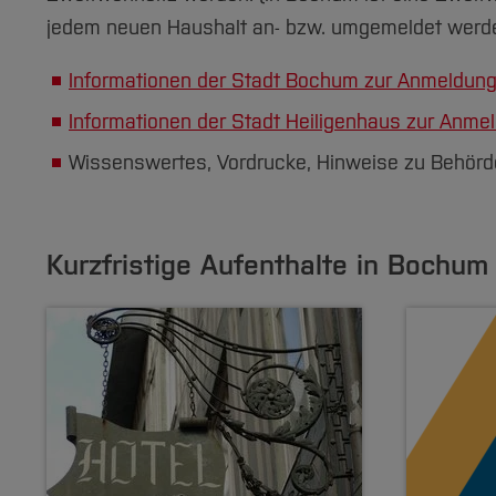
jedem neuen Haushalt an- bzw. umgemeldet werd
immo-suche.net
immowelt.de/suche/bochum/wg
Informationen der Stadt Bochum zur Anmeldun
waz.immowelt.de
Informationen der Stadt Heiligenhaus zur Anm
www.meinestadt.de
Wissenswertes, Vordrucke, Hinweise zu Behör
Lokale Wohnungsunternehmen:
Kurzfristige Aufenthalte in Bochum
Gemeinnütziger Wohnungsverein zu Boc
VBW - Vereinte Bochumer Wohnstätten
Bochumer Wohnstätten Genossenschaft
Vonovia (ehem. Deutsche Annington und
Sparbauverein Heiligenhaus