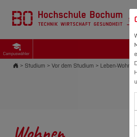
St
W
M
e
Campuswähler
D
Startseite
Studium
Vor dem Studium
Leben-Wohnen-
H
u
Wohnen