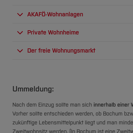
AKAFÖ-Wohnanlagen
Das AKAFÖ ist die zentrale Anlaufstelle f
Private Wohnheime
Studierende - sowohl in Bochum als auch in
Neben den Wohnanlagen des AKAFÖ existiere
Der freie Wohnungsmarkt
Weitergehende Informationen
erhalten Sie
Informationen über weitere Wohnheime (s
Im Internet und in den Tageszeitungen lass
Hochschule lohnt sich.
In direkter Nähe des Zentralcampus werde
Ummeldung:
Wohnungsanzeigen:
01.08.2025 teilweise bezugsfertig sind. Di
Nach dem Einzug sollte man sich
innerhalb einer
wg-gesucht.de
Mehr Informationen
Vorher sollte entschieden werden, ob Bochum bzw.
immobilienscout24.de
zukünftige Lebensmittelpunkt liegt und man mindes
Zweitwohnsitz werden. (In Bochum ist eine Zweitw
studenten-wg.de