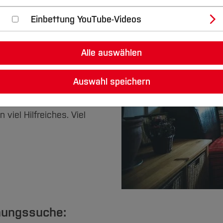
Einbettung YouTube-Videos
 Studiums ein
et die schöne Zeit des
Alle auswählen
gigkeit" nicht alleine
Auswahl speichern
lichen Links zusammen
e Zimmer in Wohnheimen
iel Hilfreiches. Viel
hnungssuche: