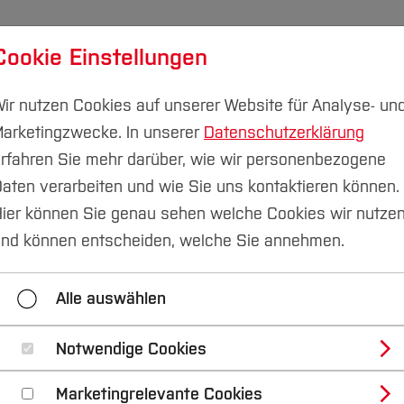
Cookie Einstellungen
udium
Forschung & Transfer
Nachhaltigkeit
I
ir nutzen Cookies auf unserer Website für Analyse- un
arketingzwecke. In unserer
Datenschutzerklärung
rfahren Sie mehr darüber, wie wir personenbezogene
aten verarbeiten und wie Sie uns kontaktieren können.
Finanzieren
Wohnen
ier können Sie genau sehen welche Cookies wir nutze
nd können entscheiden, welche Sie annehmen.
Studi-Leben
Wohnen
Finanzierung
Alle auswählen
Notwendige Cookies
Marketingrelevante Cookies