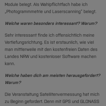
Team und Labore
Amtliche Bekanntmachungen
Studiengänge
Forschung und Projekte
Familiengerechte Hochschule
Aktuelles
Hochschulbibliothek
Module belegt. Als Wahlpflichtfach habe ich
Arbeiten im FB G
Notfall-Infos
Studieninteressierte
International
Gleichstellung
Studium
„Photogrammmetrie und Laserscanning“ belegt.
Hochschulkommunikation
BO Shop
Team
Diskriminierungsfreie Hochschule
Fachgruppen
International Office
Welche waren besonders interessant? Warum?
Service
Vertretungen
Forschung und Entwicklung
Medienzentrum
Wahlen
Sehr interessant finde ich offensichtlich meine
International
qed-Stiftung
Vertiefungsrichtung. Es ist erstaunlich, wie viel
Team
Zentrale Studienberatung
man mittlerweile mit den kostenfreien Daten des
Service
Landes NRW und kostenloser Software machen
kann.
Welche haben dich am meisten herausgefordert?
Warum?
Die Veranstaltung Satellitenvermessung hat mich
zu Beginn gefordert. Denn mit GPS und GLONASS