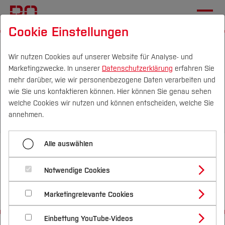
Cookie Einstellungen
Wir nutzen Cookies auf unserer Website für Analyse- und
Marketingzwecke. In unserer
Datenschutzerklärung
erfahren Sie
mehr darüber, wie wir personenbezogene Daten verarbeiten und
wie Sie uns kontaktieren können. Hier können Sie genau sehen
Campus
Personen
DE
|
EN
Quicklinks
welche Cookies wir nutzen und können entscheiden, welche Sie
annehmen.
Studium
Alle auswählen
Dion
Studienangebote
Forschung & Transfer
Notwendige Cookies
7. Semester Vermessung ausbildungsbegleitend
Vor dem Studium
Bachelorstudiengänge
Profil
Nachhaltigkeit
(Bachelor)
Masterstudiengänge
Marketingrelevante Cookies
Im Studium
Bewerben & Einschreiben
Beratung & Förderung
Forschungs- und Transferprofil
Schwerpunkte
Nachhaltigkeit studieren
Bewerbungsportal
International
Nach dem Studium
Studienbüros und Prüfungen
Einbettung YouTube-Videos
Schwerpunkte (FuT)
Förderinformation und Antragsberatung