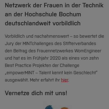
Team und Labore
Amtliche Bekanntmachungen
Studiengänge
Forschung und Projekte
Familiengerechte Hochschule
Aktuelles
Netzwerk der Frauen in der Technik
Hochschulbibliothek
Arbeiten im FB G
Notfall-Infos
Studieninteressierte
International
Gleichstellung
Studium
Hochschulkommunikation
an der Hochschule Bochum
BO Shop
Team
Diskriminierungsfreie Hochschule
Fachgruppen
International Office
deutschlandweit vorbildlich
Service
Vertretungen
Forschung und Entwicklung
Medienzentrum
Vorbildlich und nachahmenswert – so bewertet die
Wahlen
International
qed-Stiftung
Jury der MINTchallenges des Stifterverbandes
Team
Zentrale Studienberatung
den Beitrag des Frauennetzwerkes WomEngineer
Service
und hat es im Frühjahr 2020 als eines von zehn
Best Practice Projekten der Challenge
„empowerMINT – Talent kennt kein Geschlecht“
ausgewählt. Mehr erfahrt ihr
hier
.
Vernetze dich mit uns!