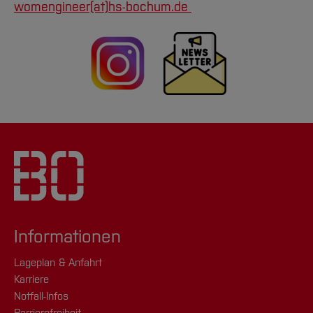
womengineer(at)
hs-bochum.de
Informationen
Lageplan & Anfahrt
Karriere
Notfall-Infos