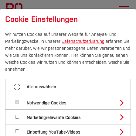
Cookie Einstellungen
Startseite
[...]
Gleichstellung
Wirksame Unterstützung
WomEngineer
Preise und Auszeichnungen
Wir nutzen Cookies auf unserer Website für Analyse- und
Marketingzwecke. In unserer
Datenschutzerklärung
erfahren Sie
mehr darüber, wie wir personenbezogene Daten verarbeiten und
wie Sie uns kontaktieren können. Hier können Sie genau sehen
Menü aufklappen
Campus
Personen
DE
|
EN
Quicklinks
welche Cookies wir nutzen und können entscheiden, welche Sie
annehmen.
Start
Studium
Preise und Auszeichnungen
Alle auswählen
Veranstaltungen
Studienangebote
Forschung & Transfer
WoMINToring
Notwendige Cookies
Vor dem Studium
Bachelorstudiengänge
Profil
Nachhaltigkeit
Masterstudiengänge
Über uns
Marketingrelevante Cookies
Im Studium
Bewerben & Einschreiben
Beratung & Förderung
Forschungs- und Transferprofil
Schwerpunkte
Nachhaltigkeit studieren
Bewerbungsportal
International
Nach dem Studium
Studienbüros und Prüfungen
Team
Einbettung YouTube-Videos
Schwerpunkte (FuT)
Förderinformation und Antragsberatung