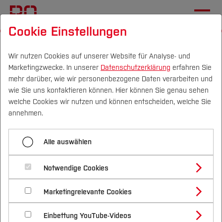
Cookie Einstellungen
Startseite
[...]
Im Studium
Selbstlernangebote
SLK Prüfungsvorbereitung
SLK: Fit für KI
Wir nutzen Cookies auf unserer Website für Analyse- und
Marketingzwecke. In unserer
Datenschutzerklärung
erfahren Sie
mehr darüber, wie wir personenbezogene Daten verarbeiten und
wie Sie uns kontaktieren können. Hier können Sie genau sehen
Menü aufklappen
Campus
Personen
DE
|
EN
Quicklinks
welche Cookies wir nutzen und können entscheiden, welche Sie
annehmen.
SLK: Fit für KI
Studium
Fit für KI
Alle auswählen
Skills: Discovery & Upgrade
Studienangebote
Forschung & Transfer
SLK Studienskills
Notwendige Cookies
Art:
Selbstlernkurs
Vor dem Studium
Bachelorstudiengänge
Profil
Nachhaltigkeit
Masterstudiengänge
SLK Anfangen statt Aufschieben
Marketingrelevante Cookies
Im Studium
Bewerben & Einschreiben
Interessant für:
Studierende, die mehr über KI und
Beratung & Förderung
Forschungs- und Transferprofil
Schwerpunkte
Nachhaltigkeit studieren
Bewerbungsportal
International
den Umgang damit wissen möchten
Nach dem Studium
Studienbüros und Prüfungen
SLK Prüfungsmut
Einbettung YouTube-Videos
Schwerpunkte (FuT)
Förderinformation und Antragsberatung