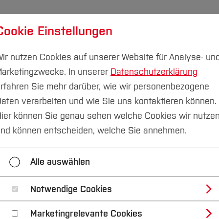
Cookie Einstellungen
udium
Forschung & Transfer
Nachhaltigkeit
I
ir nutzen Cookies auf unserer Website für Analyse- un
arketingzwecke. In unserer
Datenschutzerklärung
rfahren Sie mehr darüber, wie wir personenbezogene
aten verarbeiten und wie Sie uns kontaktieren können.
benshaltungskosten
Finanzielle Fallen
ier können Sie genau sehen welche Cookies wir nutze
nd können entscheiden, welche Sie annehmen.
Finanzielle Fallen
Krankenversicherung
Alle auswählen
Notwendige Cookies
Marketingrelevante Cookies