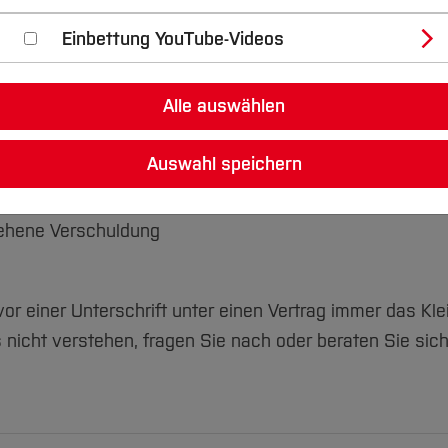
ms, bringen vielfältige
Einbettung YouTube-Videos
schen oft nicht gut in der
cheiden, weil es ihnen
Alle auswählen
s immer wieder gezielte
it scheinbar attraktiven
Auswahl speichern
ahlungsdiensten zu
te ergeben, die einem
sehene Verschuldung
r einer Unterschrift unter einen Vertrag immer das Klei
 nicht verstehen, fragen Sie nach oder beraten Sie sic