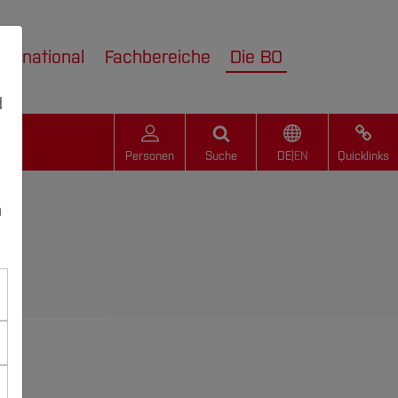
nternational
Fachbereiche
Die BO
d
Personen
Suche
DE
|
EN
Quicklinks
n