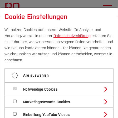
Cookie Einstellungen
Startseite
Wir nutzen Cookies auf unserer Website für Analyse- und
Marketingzwecke. In unserer
Datenschutzerklärung
erfahren Sie
CHE-Ranking:
mehr darüber, wie wir personenbezogene Daten verarbeiten und
Wirtschaftsinformatik
wie Sie uns kontaktieren können. Hier können Sie genau sehen
Campus
Personen
DE
|
EN
Quicklinks
welche Cookies wir nutzen und können entscheiden, welche Sie
punktet mit Praxisnähe
annehmen.
Studium
20.05.2026
Elektrotechnik und Informatik (FB E)
Alle auswählen
Studienangebote
Forschung & Transfer
Studiengang erhält
Notwendige Cookies
Vor dem Studium
Bachelorstudiengänge
Spitzenbewertung beim Kontakt zur
Profil
Nachhaltigkeit
Masterstudiengänge
Marketingrelevante Cookies
Im Studium
Bewerben & Einschreiben
Berufspraxis.
Beratung & Förderung
Forschungs- und Transferprofil
Schwerpunkte
Nachhaltigkeit studieren
Bewerbungsportal
International
Nach dem Studium
Studienbüros und Prüfungen
Einbettung YouTube-Videos
Schwerpunkte (FuT)
Förderinformation und Antragsberatung