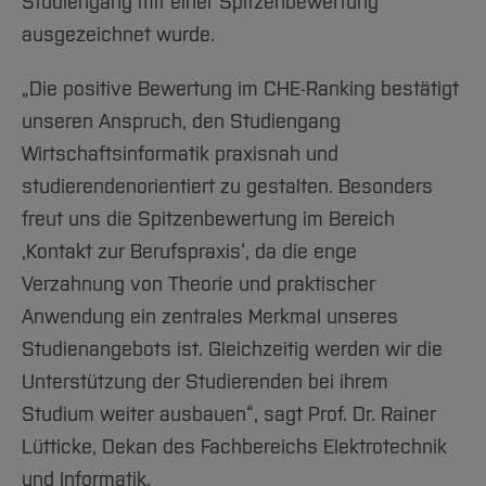
Team und Labore
Studiengang mit einer Spitzenbewertung
Amtliche Bekanntmachungen
Studiengänge
Forschung und Projekte
Familiengerechte Hochschule
Aktuelles
Hochschulbibliothek
ausgezeichnet wurde.
Arbeiten im FB G
Notfall-Infos
Studieninteressierte
International
Gleichstellung
Studium
Hochschulkommunikation
BO Shop
Team
Diskriminierungsfreie Hochschule
„Die positive Bewertung im CHE-Ranking bestätigt
Fachgruppen
International Office
unseren Anspruch, den Studiengang
Service
Vertretungen
Forschung und Entwicklung
Medienzentrum
Wirtschaftsinformatik praxisnah und
Wahlen
International
qed-Stiftung
studierendenorientiert zu gestalten. Besonders
Team
Zentrale Studienberatung
freut uns die Spitzenbewertung im Bereich
Service
‚Kontakt zur Berufspraxis‘, da die enge
Verzahnung von Theorie und praktischer
Anwendung ein zentrales Merkmal unseres
Studienangebots ist. Gleichzeitig werden wir die
Unterstützung der Studierenden bei ihrem
Studium weiter ausbauen“, sagt Prof. Dr. Rainer
Lütticke, Dekan des Fachbereichs Elektrotechnik
und Informatik.