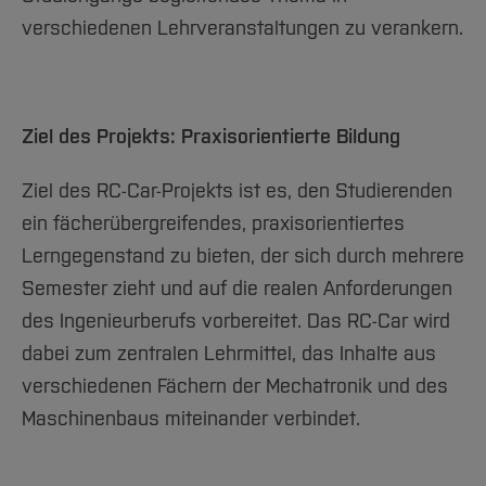
Team und Labore
Amtliche Bekanntmachungen
Studiengänge
Forschung und Projekte
Familiengerechte Hochschule
Aktuelles
Hochschulbibliothek
verschiedenen Lehrveranstaltungen zu verankern.
Arbeiten im FB G
Notfall-Infos
Studieninteressierte
International
Gleichstellung
Studium
Hochschulkommunikation
BO Shop
Team
Diskriminierungsfreie Hochschule
Fachgruppen
International Office
Service
Vertretungen
Forschung und Entwicklung
Medienzentrum
Ziel des Projekts: Praxisorientierte Bildung
Wahlen
International
qed-Stiftung
Ziel des RC-Car-Projekts ist es, den Studierenden
Team
Zentrale Studienberatung
ein fächerübergreifendes, praxisorientiertes
Service
Lerngegenstand zu bieten, der sich durch mehrere
Semester zieht und auf die realen Anforderungen
des Ingenieurberufs vorbereitet. Das RC-Car wird
dabei zum zentralen Lehrmittel, das Inhalte aus
verschiedenen Fächern der Mechatronik und des
Maschinenbaus miteinander verbindet.