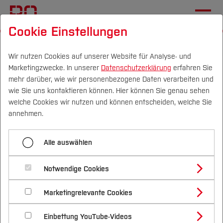
Cookie Einstellungen
Startseite
Wir nutzen Cookies auf unserer Website für Analyse- und
Marketingzwecke. In unserer
Datenschutzerklärung
erfahren Sie
Neues
mehr darüber, wie wir personenbezogene Daten verarbeiten und
studiengangsbegleitendes
wie Sie uns kontaktieren können. Hier können Sie genau sehen
Campus
Personen
DE
|
EN
Quicklinks
welche Cookies wir nutzen und können entscheiden, welche Sie
Projekt im Maschinenbau:
annehmen.
Entwicklung eines RC-Cars
Studium
Alle auswählen
04.11.2024
Mechatronik und Maschinenbau (FB M)
Studienangebote
Forschung & Transfer
Notwendige Cookies
Vor dem Studium
Bachelorstudiengänge
praxisnahe Vorbereitung auf den
Profil
Nachhaltigkeit
Masterstudiengänge
Marketingrelevante Cookies
Im Studium
Bewerben & Einschreiben
Berufsalltag
Beratung & Förderung
Forschungs- und Transferprofil
Schwerpunkte
Nachhaltigkeit studieren
Bewerbungsportal
International
Nach dem Studium
Studienbüros und Prüfungen
Einbettung YouTube-Videos
Schwerpunkte (FuT)
Förderinformation und Antragsberatung