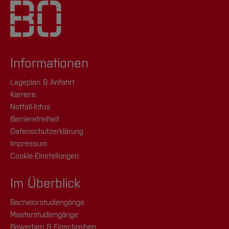
administrieren informations- und
telekommunikationstechnische Systeme
beraten und schulen Benutzer
Informationen
entwickeln und programmieren
kundenspezifische Software
Lageplan & Anfahrt
Karriere
passen bestehende Anwendungen an und
Notfall-Infos
entwickeln anwendungsgerechte
Barrierefreiheit
Bedienoberflächen
Datenschutzerklärung
Impressum
Cookie-Einstellungen
[Inhalt zuklappen]
Im Überblick
Bachelorstudiengänge
Masterstudiengänge
Bewerben & Einschreiben