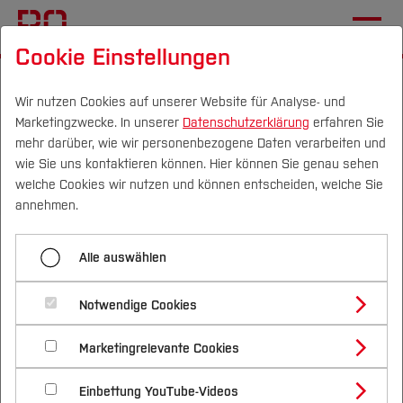
Cookie Einstellungen
Startseite
[...]
Informationen
Karriere
Ausbildung
Fachinformatiker*in
Wir nutzen Cookies auf unserer Website für Analyse- und
Marketingzwecke. In unserer
Datenschutzerklärung
erfahren Sie
mehr darüber, wie wir personenbezogene Daten verarbeiten und
wie Sie uns kontaktieren können. Hier können Sie genau sehen
Menü aufklappen
Campus
Personen
DE
|
EN
Quicklinks
welche Cookies wir nutzen und können entscheiden, welche Sie
annehmen.
Ausbildung Anlagenmechaniker*in
Studium
Fachinformatiker*in -
Alle auswählen
Elektroniker*in
Studienangebote
Forschung & Transfer
Fachrichtung
Fachinformatiker*in
Notwendige Cookies
Vor dem Studium
Bachelorstudiengänge
Systemintegration
Profil
Nachhaltigkeit
Masterstudiengänge
Ausbildung Fachangestellte*r für Medien- und
Marketingrelevante Cookies
Im Studium
Bewerben & Einschreiben
Beratung & Förderung
Forschungs- und Transferprofil
Informationsdienste - Fachrichtung Bibliothek
Schwerpunkte
Nachhaltigkeit studieren
Bewerbungsportal
International
Nach dem Studium
Studienbüros und Prüfungen
Einbettung YouTube-Videos
Schwerpunkte (FuT)
Förderinformation und Antragsberatung