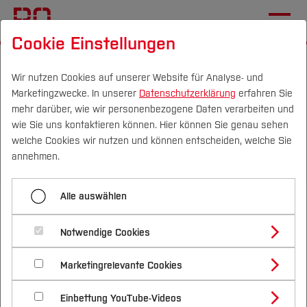
Cookie Einstellungen
Startseite
[...]
Wichtige Einrichtungen
Hochschulbibliothek
Fragen & Antworten
Wir nutzen Cookies auf unserer Website für Analyse- und
Marketingzwecke. In unserer
Datenschutzerklärung
erfahren Sie
Externe
mehr darüber, wie wir personenbezogene Daten verarbeiten und
wie Sie uns kontaktieren können. Hier können Sie genau sehen
Campus
Personen
DE
|
EN
Quicklinks
welche Cookies wir nutzen und können entscheiden, welche Sie
Menü aufklappen
annehmen.
Studium
Erstsemester
Alle auswählen
Studienangebote
Forschung & Transfer
Infos für Besucher von außerhalb
Beschäftigte
Notwendige Cookies
Vor dem Studium
Bachelorstudiengänge
der Hochschule
Studierende des Verbundstudiengangs
Profil
Nachhaltigkeit
Masterstudiengänge
Marketingrelevante Cookies
Im Studium
Bewerben & Einschreiben
Beratung & Förderung
Forschungs- und Transferprofil
Studierende im Endspurt
Schwerpunkte
Nachhaltigkeit studieren
Bewerbungsportal
International
Nach dem Studium
Studienbüros und Prüfungen
Einbettung YouTube-Videos
Schwerpunkte (FuT)
Förderinformation und Antragsberatung