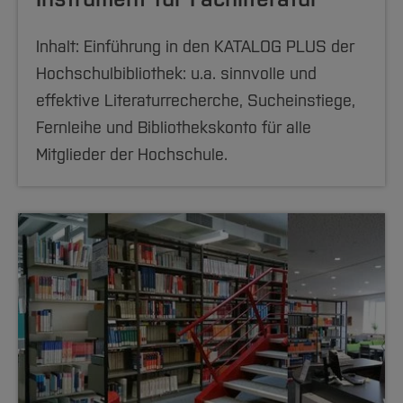
Team und Labore
Amtliche Bekanntmachungen
Studiengänge
Forschung und Projekte
Familiengerechte Hochschule
Aktuelles
Hochschulbibliothek
Arbeiten im FB G
Notfall-Infos
Studieninteressierte
International
Gleichstellung
Studium
Inhalt: Einführung in den KATALOG PLUS der
Hochschulkommunikation
BO Shop
Team
Diskriminierungsfreie Hochschule
Hochschulbibliothek: u.a. sinnvolle und
Fachgruppen
International Office
effektive Literaturrecherche, Sucheinstiege,
Service
Vertretungen
Forschung und Entwicklung
Medienzentrum
Fernleihe und Bibliothekskonto für alle
Wahlen
International
qed-Stiftung
Mitglieder der Hochschule.
Team
Zentrale Studienberatung
Service