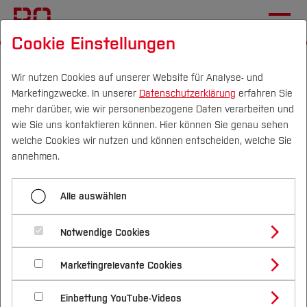
Cookie Einstellungen
Startseite
[...]
Wichtige Einrichtungen
Hochschulbibliothek
Schulung & Beratung
Wir nutzen Cookies auf unserer Website für Analyse- und
Marketingzwecke. In unserer
Datenschutzerklärung
erfahren Sie
Moodlekurse
mehr darüber, wie wir personenbezogene Daten verarbeiten und
wie Sie uns kontaktieren können. Hier können Sie genau sehen
Campus
Personen
DE
|
EN
Quicklinks
welche Cookies wir nutzen und können entscheiden, welche Sie
Menü aufklappen
annehmen.
Studium
Virtuelle Rundgänge
Alle auswählen
Studienangebote
Moodlekurse der
Forschung & Transfer
Schulungen
Notwendige Cookies
Hochschulbibliothek
Vor dem Studium
Bachelorstudiengänge
Moodlekurse
Profil
Nachhaltigkeit
Masterstudiengänge
Marketingrelevante Cookies
Im Studium
Bewerben & Einschreiben
Beratung & Förderung
Forschungs- und Transferprofil
Bei Fragen wenden Sie sich direkt an uns über
Offene Sprechstunde
Schwerpunkte
Nachhaltigkeit studieren
Bewerbungsportal
International
Nach dem Studium
Studienbüros und Prüfungen
Einbettung YouTube-Videos
Info & Kontakt
.
Schwerpunkte (FuT)
Förderinformation und Antragsberatung