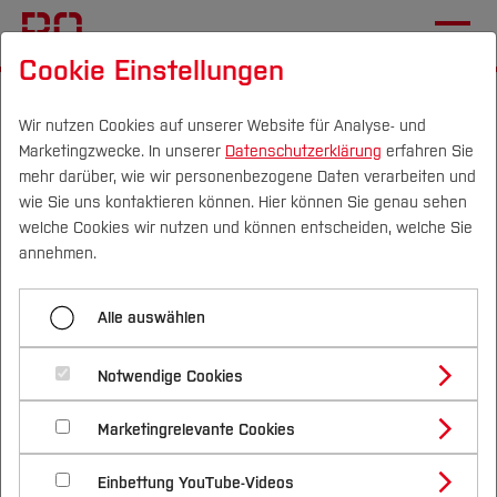
Cookie Einstellungen
Startseite
Die BO
Wichtige Einrichtungen
Hochschulbibliothek
Schulung & Beratung
Wir nutzen Cookies auf unserer Website für Analyse- und
Marketingzwecke. In unserer
Datenschutzerklärung
erfahren Sie
mehr darüber, wie wir personenbezogene Daten verarbeiten und
wie Sie uns kontaktieren können. Hier können Sie genau sehen
Menü aufklappen
Campus
Personen
DE
|
EN
Quicklinks
welche Cookies wir nutzen und können entscheiden, welche Sie
annehmen.
Startseite BIB
Studium
Schulung & Beratung
Alle auswählen
Aktuelles
Studienangebote
Forschung & Transfer
Suchen & Finden
Notwendige Cookies
Unser Schulungs- und
Vor dem Studium
Bachelorstudiengänge
Profil
Nachhaltigkeit
Masterstudiengänge
Beratungsangebot unterstützt Sie
Schulung & Beratung
Marketingrelevante Cookies
Im Studium
Bewerben & Einschreiben
Beratung & Förderung
Forschungs- und Transferprofil
Schwerpunkte
in Ihrem Studium
Nachhaltigkeit studieren
Bewerbungsportal
International
Nach dem Studium
Studienbüros und Prüfungen
Ausleihe & Fernleihe
Einbettung YouTube-Videos
Schwerpunkte (FuT)
Förderinformation und Antragsberatung