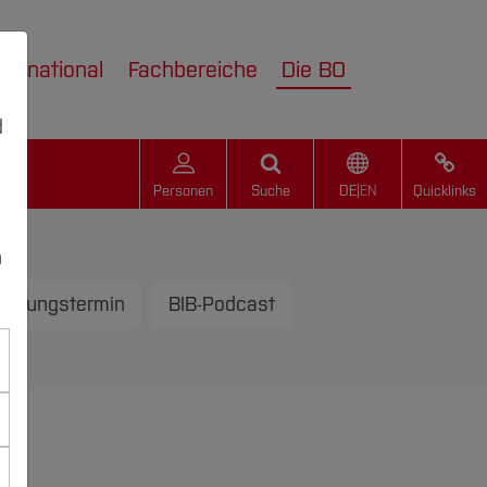
nternational
Fachbereiche
Die BO
d
Personen
Suche
DE
|
EN
Quicklinks
n
ratungstermin
BIB-Podcast