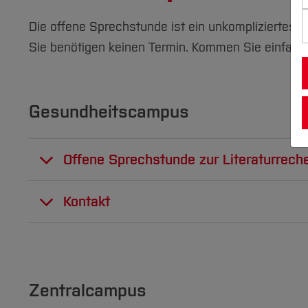
Die offene Sprechstunde ist ein unkompliziertes 
Sie benötigen keinen Termin. Kommen Sie einfach v
Gesundheitscampus
Offene Sprechstunde zur Literaturrech
Haben Sie Fragen zur Literaturrecherche o
Kontakt
In der offenen Sprechstunde am Gesundheit
gängigen Recherchetools.
Indre Kambleviciene
Wann? jeden 1. und 3. Mittwoch im Monat, vo
Hochschulbibliothek
Wo? Gesundheitscampus, Selbstlernzentru
Zentralcampus