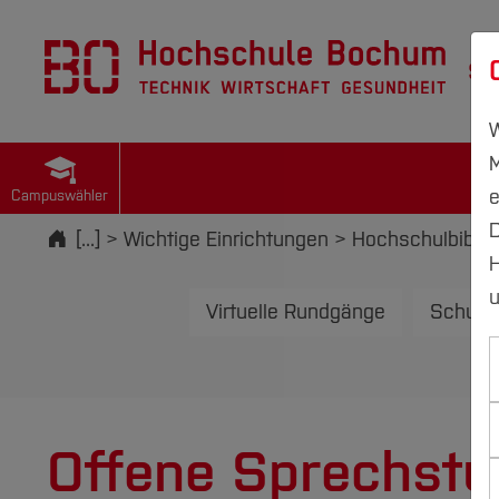
St
W
M
e
Campuswähler
D
Startseite
[...]
Wichtige Einrichtungen
Hochschulbiblio
H
u
Virtuelle Rundgänge
Schulu
Offene Sprechst