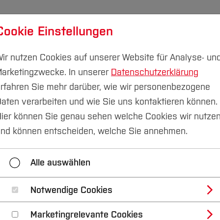
Cookie Einstellungen
udium
Forschung & Transfer
Nachhaltigkeit
I
ir nutzen Cookies auf unserer Website für Analyse- un
arketingzwecke. In unserer
Datenschutzerklärung
rfahren Sie mehr darüber, wie wir personenbezogene
aten verarbeiten und wie Sie uns kontaktieren können.
thek
Schulung & Beratung
Offene Sprechstunde
ier können Sie genau sehen welche Cookies wir nutze
nd können entscheiden, welche Sie annehmen.
ngen
Moodlekurse
Offene Sprechstunde
Be
Alle auswählen
Notwendige Cookies
unde
Marketingrelevante Cookies