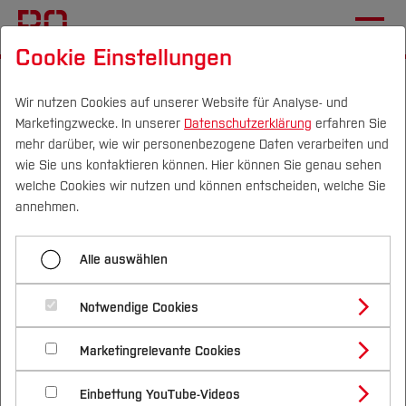
Cookie Einstellungen
Startseite
Schüler*innen und Schule
Angebote für Schulen
Wir nutzen Cookies auf unserer Website für Analyse- und
Marketingzwecke. In unserer
Datenschutzerklärung
erfahren Sie
mehr darüber, wie wir personenbezogene Daten verarbeiten und
wie Sie uns kontaktieren können. Hier können Sie genau sehen
Menü aufklappen
Campus
Personen
DE
|
EN
Quicklinks
welche Cookies wir nutzen und können entscheiden, welche Sie
annehmen.
Angebote für Schulen
Studium
Angebote für Schulen
Alle auswählen
Schnupperangebote für Schüler*innen
Studienangebote
Forschung & Transfer
Girls' Day am CVH
Notwendige Cookies
Vor dem Studium
Bachelorstudiengänge
Profil
Nachhaltigkeit
Masterstudiengänge
Tag der offenen Tür am CVH
Marketingrelevante Cookies
Im Studium
Bewerben & Einschreiben
Beratung & Förderung
Forschungs- und Transferprofil
Schwerpunkte
Nachhaltigkeit studieren
Bewerbungsportal
International
Nach dem Studium
Studienbüros und Prüfungen
Studienberatung
Einbettung YouTube-Videos
Schwerpunkte (FuT)
Förderinformation und Antragsberatung