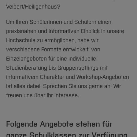
Team und Labore
Amtliche Bekanntmachungen
Studiengänge
Forschung und Projekte
Familiengerechte Hochschule
Aktuelles
Hochschulbibliothek
Velbert/Heiligenhaus?
Arbeiten im FB G
Notfall-Infos
Studieninteressierte
International
Gleichstellung
Studium
Hochschulkommunikation
Um Ihren Schülerinnen und Schülern einen
BO Shop
Team
Diskriminierungsfreie Hochschule
Fachgruppen
International Office
praxisnahen und informativen Einblick in unsere
Service
Vertretungen
Forschung und Entwicklung
Medienzentrum
Hochschule zu ermöglichen, habe wir
Wahlen
International
qed-Stiftung
verschiedene Formate entwickelt: von
Team
Zentrale Studienberatung
Einzelangeboten für eine individuelle
Service
Studienberatung bis Gruppensettings mit
informativem Charakter und Workshop-Angeboten
ist alles dabei. Sprechen Sie uns gerne an! Wir
freuen uns über ihr Interesse.
Folgende Angebote stehen für
ganze Schulklassen zur Verfügung