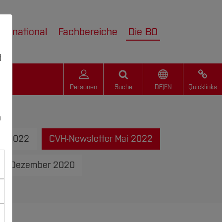
nternational
Fachbereiche
Die BO
d
Personen
Suche
DE
|
EN
Quicklinks
n
ni 2022
CVH-Newsletter Mai 2022
er Dezember 2020