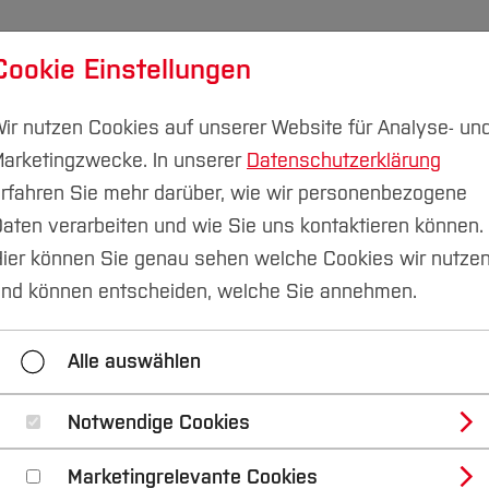
Cookie Einstellungen
udium
Forschung & Transfer
Nachhaltigkeit
I
ir nutzen Cookies auf unserer Website für Analyse- un
arketingzwecke. In unserer
Datenschutzerklärung
Campus Velbert/Heiligenhaus
rfahren Sie mehr darüber, wie wir personenbezogene
aten verarbeiten und wie Sie uns kontaktieren können.
letter Mai 2022
ier können Sie genau sehen welche Cookies wir nutze
nd können entscheiden, welche Sie annehmen.
VH-Newsletter Dezember 2022
CVH-Newsletter Ju
Alle auswählen
i 2021
CVH-Newsletter Mai 2020
CVH-Newslett
Notwendige Cookies
Marketingrelevante Cookies