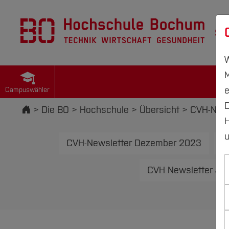
St
W
M
e
Campuswähler
D
Startseite
Die BO
Hochschule
Übersicht
CVH-News
H
u
CVH-Newsletter Dezember 2023
C
CVH Newsletter Jul