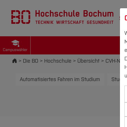
St
W
M
e
Campuswähler
D
Startseite
Die BO
Hochschule
Übersicht
CVH-News
H
u
Automatisiertes Fahren im Studium
Studie