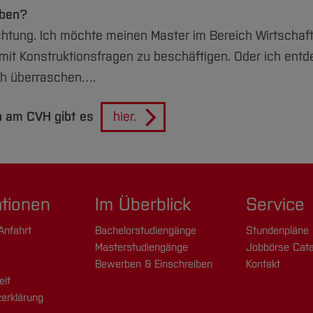
iben?
richtung. Ich möchte meinen Master im Bereich Wirtsch
mit Konstruktionsfragen zu beschäftigen. Oder ich entd
ch überraschen….
n am CVH gibt es
hier.
ationen
Im Überblick
Service
Anfahrt
Bachelorstudiengänge
Stundenpläne
Masterstudiengänge
Jobbörse Cata
Bewerben & Einschreiben
Kontakt
eit
erklärung