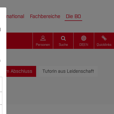
nternational
Fachbereiche
Die BO
d
Personen
Suche
DE
|
EN
Quicklinks
n
t zum Abschluss
Tutorin aus Leidenschaft