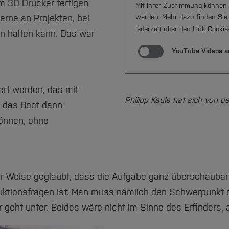
m 3D-Drucker fertigen
Mit Ihrer Zustimmung können 
werden. Mehr dazu finden Sie
gerne an Projekten, bei
jederzeit über den Link Cooki
n halten kann. Das war
YouTube Videos a
ert werden, das mit
Philipp Kauls hat sich von d
 das Boot dann
önnen, ohne
r Weise geglaubt, dass die Aufgabe ganz überschaubar
truktionsfragen ist: Man muss nämlich den Schwerpunk
r geht unter. Beides wäre nicht im Sinne des Erfinders,