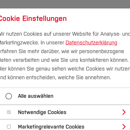
Cookie Einstellungen
udium
Forschung & Transfer
Nachhaltigkeit
I
ir nutzen Cookies auf unserer Website für Analyse- un
arketingzwecke. In unserer
Datenschutzerklärung
Campus Velbert/Heiligenhaus
rfahren Sie mehr darüber, wie wir personenbezogene
aten verarbeiten und wie Sie uns kontaktieren können.
letter Mai 2022
Ein Boot zum Abschluss
ier können Sie genau sehen welche Cookies wir nutze
nd können entscheiden, welche Sie annehmen.
ngang Wirtschafts- und Industrieinformatik
Ein Boo
Alle auswählen
Vollzeitstudium vs. kooperatives Studium
Notwendige Cookies
Marketingrelevante Cookies