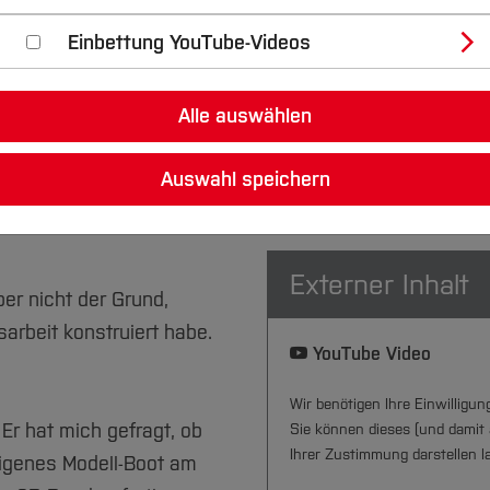
rabschluss
Einbettung YouTube-Videos
m ist ein langer Weg mit der einen oder anderen große
nen Studierende hier ein Thema in der Tiefe bearbeiten 
Alle auswählen
paß machen kann, beweist Philipp Kauls. Er hat im Rah
Auswahl speichern
ät er, wie er zum Thema seiner Arbeit gekommen ist und
Externer Inhalt
er nicht der Grund,
rbeit konstruiert habe.
YouTube Video
Wir benötigen Ihre Einwilligu
 Er hat mich gefragt, ob
Sie können dieses (und damit 
Ihrer Zustimmung darstellen l
eigenes Modell-Boot am