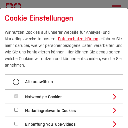
Cookie Einstellungen
Startseite
Übersicht
CVH-Newsletter Dezember 2020
Wir nutzen Cookies auf unserer Website für Analyse- und
Marketingzwecke. In unserer
Datenschutzerklärung
erfahren Sie
Menü aufklappen
mehr darüber, wie wir personenbezogene Daten verarbeiten und
wie Sie uns kontaktieren können. Hier können Sie genau sehen
Campus
Personen
DE
|
EN
Quicklinks
welche Cookies wir nutzen und können entscheiden, welche Sie
CVH-Newsletter Dezember 2023
annehmen.
Studium
Campus
CVH-Newsletter Dezember 2022
Alle auswählen
Velbert/Heiligenhaus:
Studienangebote
CVH-Newsletter Juni 2022
Forschung & Transfer
Newsletter Mai 2020
Notwendige Cookies
Vor dem Studium
Bachelorstudiengänge
CVH-Newsletter Mai 2022
Profil
Nachhaltigkeit
Masterstudiengänge
Marketingrelevante Cookies
Bitte wählen Sie:
Im Studium
Bewerben & Einschreiben
CVH Newsletter Juli 2021
Beratung & Förderung
Forschungs- und Transferprofil
Schwerpunkte
Nachhaltigkeit studieren
Bewerbungsportal
International
Nach dem Studium
Studienbüros und Prüfungen
Einbettung YouTube-Videos
Schwerpunkte (FuT)
Der Campus als neue Heimat
Förderinformation und Antragsberatung