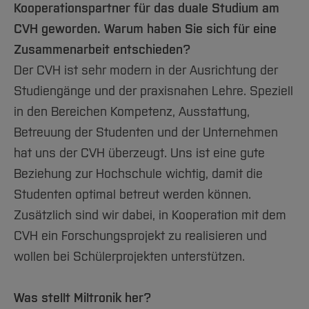
Team und Labore
Amtliche Bekanntmachungen
Studiengänge
Forschung und Projekte
Kooperationspartner für das duale Studium am
Familiengerechte Hochschule
Aktuelles
Hochschulbibliothek
Arbeiten im FB G
CVH geworden. Warum haben Sie sich für eine
Notfall-Infos
Studieninteressierte
International
Gleichstellung
Studium
Hochschulkommunikation
Zusammenarbeit entschieden?
BO Shop
Team
Diskriminierungsfreie Hochschule
Fachgruppen
International Office
Der CVH ist sehr modern in der Ausrichtung der
Service
Vertretungen
Forschung und Entwicklung
Medienzentrum
Studiengänge und der praxisnahen Lehre. Speziell
Wahlen
International
qed-Stiftung
in den Bereichen Kompetenz, Ausstattung,
Team
Zentrale Studienberatung
Betreuung der Studenten und der Unternehmen
Service
hat uns der CVH überzeugt. Uns ist eine gute
Beziehung zur Hochschule wichtig, damit die
Studenten optimal betreut werden können.
Zusätzlich sind wir dabei, in Kooperation mit dem
CVH ein Forschungsprojekt zu realisieren und
wollen bei Schülerprojekten unterstützen.
Was stellt Miltronik her?