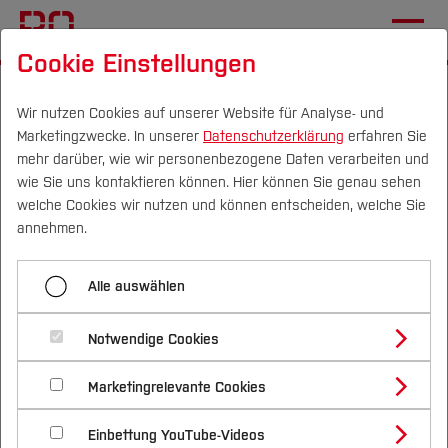
Cookie Einstellungen
Startseite
Übersicht
CVH-Newsletter Dezember 2020
Im Portrait: Miltronik GmbH
Wir nutzen Cookies auf unserer Website für Analyse- und
Marketingzwecke. In unserer
Datenschutzerklärung
erfahren Sie
mehr darüber, wie wir personenbezogene Daten verarbeiten und
wie Sie uns kontaktieren können. Hier können Sie genau sehen
Menü aufklappen
Campus
Personen
DE
|
EN
Quicklinks
welche Cookies wir nutzen und können entscheiden, welche Sie
annehmen.
Der Campus als neue Heimat
Studium
Alle auswählen
Im Portrait: Miltronik GmbH & Co.
Aufrüstung für künstliche Intelligenz
Studienangebote
Forschung & Transfer
KG
Weitermachen als Erfolgsrezept
Notwendige Cookies
Vor dem Studium
Bachelorstudiengänge
Profil
Nachhaltigkeit
Masterstudiengänge
Geschäftsführer David Kimmerle gibt Auskunft
Online-Einblicke ins Studium
Marketingrelevante Cookies
Im Studium
Bewerben & Einschreiben
Beratung & Förderung
Forschungs- und Transferprofil
über die duale Ausbildung im
Schwerpunkte
Nachhaltigkeit studieren
Bewerbungsportal
International
Nach dem Studium
Studienbüros und Prüfungen
Neuer Delta-Roboter am CVH
Einbettung YouTube-Videos
Schwerpunkte (FuT)
Förderinformation und Antragsberatung