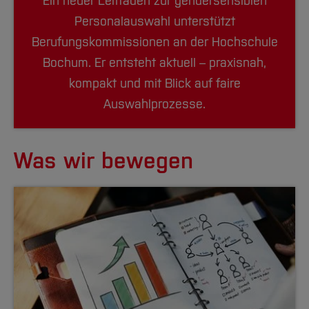
Ein neuer Leitfaden zur gendersensiblen
Personalauswahl unterstützt
Berufungskommissionen an der Hochschule
Bochum. Er entsteht aktuell – praxisnah,
kompakt und mit Blick auf faire
Auswahlprozesse.
Was wir bewegen