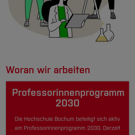
Woran wir arbeiten
Professorinnenprogramm
2030
Die Hochschule Bochum beteiligt sich aktiv
am Professorinnenprogramm 2030. Derzeit