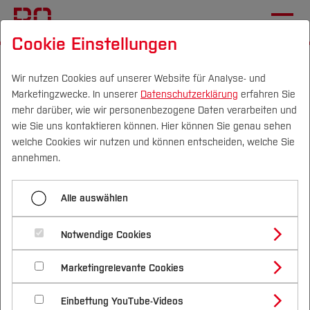
Cookie Einstellungen
Startseite
Die BO
Hochschule
Gleichstellung
Mehr Professorinnen
Wir nutzen Cookies auf unserer Website für Analyse- und
Marketingzwecke. In unserer
Datenschutzerklärung
erfahren Sie
mehr darüber, wie wir personenbezogene Daten verarbeiten und
wie Sie uns kontaktieren können. Hier können Sie genau sehen
Menü aufklappen
Campus
Personen
DE
|
EN
Quicklinks
welche Cookies wir nutzen und können entscheiden, welche Sie
annehmen.
Übersicht
Studium
Mehr Professorinnen
Alle auswählen
Mehr Professorinnen
Studienangebote
Forschung & Transfer
gewinnen
Junge Frauen & MINT
Notwendige Cookies
Vor dem Studium
Bachelorstudiengänge
Profil
Nachhaltigkeit
Masterstudiengänge
Wirksame Unterstützung
Marketingrelevante Cookies
Im Studium
Bewerben & Einschreiben
Beratung & Förderung
Forschungs- und Transferprofil
Schwerpunkte
Du willst eine Professur an unserer Hochschule
Nachhaltigkeit studieren
Bewerbungsportal
International
Nach dem Studium
Studienbüros und Prüfungen
Haltung entwickeln & zeigen
Einbettung YouTube-Videos
Schwerpunkte (FuT)
Förderinformation und Antragsberatung