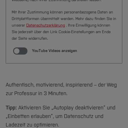
Team und Labore
Amtliche Bekanntmachungen
Studiengänge
Forschung und Projekte
Familiengerechte Hochschule
Aktuelles
Hochschulbibliothek
Arbeiten im FB G
Notfall-Infos
Studieninteressierte
Mit Ihrer Zustimmung können personenbezogene Daten an
International
Gleichstellung
Studium
Hochschulkommunikation
Drittplattformen übermittelt werden. Mehr dazu finden Sie in
BO Shop
Team
Diskriminierungsfreie Hochschule
Fachgruppen
International Office
unserer
Datenschutzerklärung
. Ihre Einwilligung können
Service
Sie jederzeit über den Link Cookie-Einstellungen am Ende
Vertretungen
Forschung und Entwicklung
Medienzentrum
der Seite widerrufen.
Wahlen
International
qed-Stiftung
YouTube Videos anzeigen
Team
Zentrale Studienberatung
Service
Authentisch, motivierend, inspirierend – der Weg
zur Professur in 3 Minuten.
Tipp:
Aktivieren Sie „Autoplay deaktivieren“ und
„Einbetten erlauben“, um Datenschutz und
Ladezeit zu optimieren.