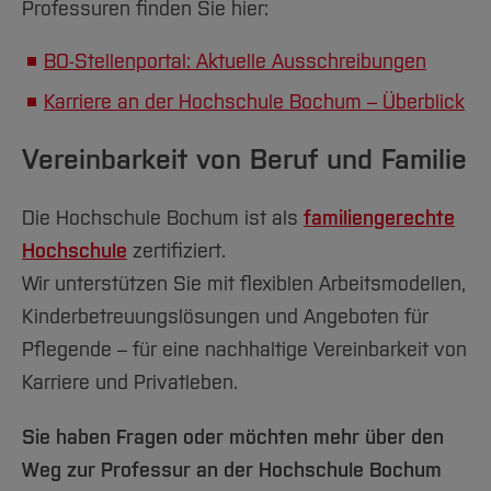
Professuren finden Sie hier:
[Inhalt zuklappen]
Prof. Dr.
Dörte Heger
E-Mail schreiben
Zentralcampus Bochum
BO-Stellenportal: Aktuelle Ausschreibungen
Raum: A 1-16
Fachbereich
Prof. Dr. rer. nat.
Karriere an der Hochschule Bochum – Überblick
Gesundheitswissenschaften
[Inhalt zuklappen]
+49 234 36186 9434
Katrin Brabender
Vereinbarkeit von Beruf und Familie
Gesundheitscampus
E-Mail schreiben
Fachbereich Elektrotechnik
Raum: 2407
und Informatik
Prof. Dr.-Ing.
Inka Mueller
Die Hochschule Bochum ist als
familiengerechte
+49 234 36186 9979
[Inhalt zuklappen]
Hochschule
zertifiziert.
Zentralcampus Bochum
Fachbereich Mechatronik und
Prof. Dr. rer. oec.
Raum: C5-20
Wir unterstützen Sie mit flexiblen Arbeitsmodellen,
Maschinenbau
E-Mail schreiben
Susanne Hannemann
Kinderbetreuungslösungen und Angeboten für
+49 234 36186 9492
Zentralcampus Bochum
Fachbereich Wirtschaft
Pflegende – für eine nachhaltige Vereinbarkeit von
[Inhalt zuklappen]
Raum: C 2-29
E-Mail schreiben
Karriere und Privatleben.
Zentralcampus Bochum
+49 234 36186 9862
Raum: AW 3-32
Sie haben Fragen oder möchten mehr über den
E-Mail schreiben
Weg zur Professur an der Hochschule Bochum
+49 234 36186 9297