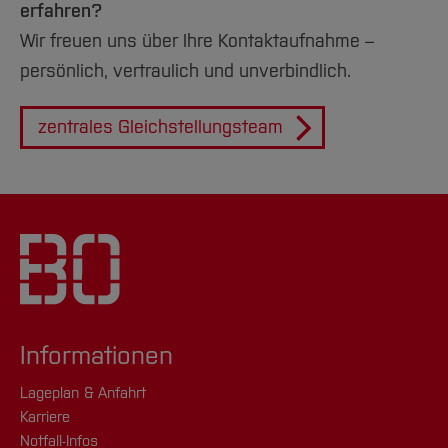
erfahren?
E-Mail schreiben
Wir freuen uns über Ihre Kontaktaufnahme –
[Inhalt zuklappen]
persönlich, vertraulich und unverbindlich.
zentrales Gleichstellungsteam
Informationen
Prof. Dr. rer. nat.
Lageplan & Anfahrt
Ursula Oesing
Karriere
Notfall-Infos