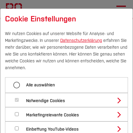
Cookie Einstellungen
Startseite
[...]
Hochschule
Gleichstellung
Mehr Professorinnen
Karriereweg Professur
Wir nutzen Cookies auf unserer Website für Analyse- und
Marketingzwecke. In unserer
Datenschutzerklärung
erfahren Sie
mehr darüber, wie wir personenbezogene Daten verarbeiten und
wie Sie uns kontaktieren können. Hier können Sie genau sehen
Menü aufklappen
Campus
Personen
DE
|
EN
Quicklinks
welche Cookies wir nutzen und können entscheiden, welche Sie
annehmen.
Riegermann
Studium
Karriereweg Professur – an
Alle auswählen
Karriereweg Professur
Studienangebote
Forschung & Transfer
der Hochschule Bochum
Professorinnenprogramm 2030
Notwendige Cookies
Vor dem Studium
Bachelorstudiengänge
Profil
Nachhaltigkeit
Sie sind Wissenschaftlerin und denken über eine
Masterstudiengänge
Marketingrelevante Cookies
Im Studium
Bewerben & Einschreiben
Beratung & Förderung
Forschungs- und Transferprofil
Professur an einer Hochschule für Angewandte
Schwerpunkte
Nachhaltigkeit studieren
Bewerbungsportal
International
Nach dem Studium
Studienbüros und Prüfungen
Einbettung YouTube-Videos
Schwerpunkte (FuT)
Wissenschaften nach?
Förderinformation und Antragsberatung