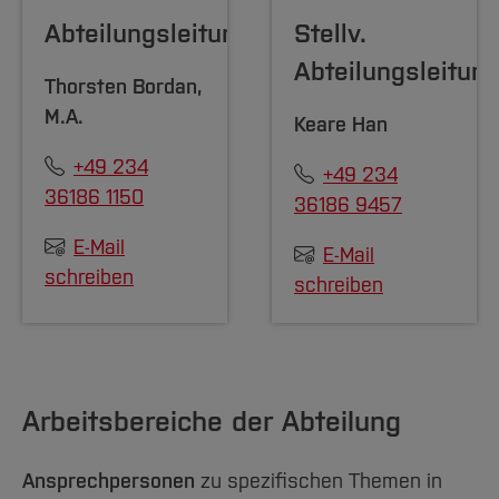
Team und Labore
Amtliche Bekanntmachungen
Studiengänge
Forschung und Projekte
Familiengerechte Hochschule
Aktuelles
Hochschulbibliothek
Abteilungsleitung
Stellv.
Arbeiten im FB G
Notfall-Infos
Studieninteressierte
International
Gleichstellung
Studium
Hochschulkommunikation
Abteilungsleitun
BO Shop
Thorsten Bordan
,
Team
Diskriminierungsfreie Hochschule
Fachgruppen
International Office
M.A.
Keare Han
Service
Vertretungen
Forschung und Entwicklung
Medienzentrum
Wahlen
+49 234
International
qed-Stiftung
+49 234
36186 1150
36186 9457
Team
Zentrale Studienberatung
Service
E-Mail
E-Mail
schreiben
schreiben
Arbeitsbereiche der Abteilung
Ansprechpersonen
zu spezifischen Themen in