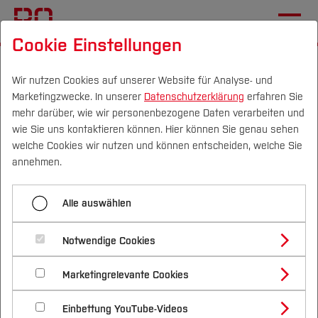
Cookie Einstellungen
Startseite
[...]
Hochschule
Verwaltung
Dezernat 5
Hochschulentwicklung
Wir nutzen Cookies auf unserer Website für Analyse- und
Marketingzwecke. In unserer
Datenschutzerklärung
erfahren Sie
mehr darüber, wie wir personenbezogene Daten verarbeiten und
wie Sie uns kontaktieren können. Hier können Sie genau sehen
Menü aufklappen
Campus
Personen
DE
|
EN
Quicklinks
welche Cookies wir nutzen und können entscheiden, welche Sie
annehmen.
Start
Studium
Abteilung 1:
Alle auswählen
Hochschulentwicklung
Studienangebote
Forschung & Transfer
Hochschulentwicklung
Qualitätsmanagement
Notwendige Cookies
Vor dem Studium
Bachelorstudiengänge
Profil
Nachhaltigkeit
Die Abteilung Hochschulentwicklung versteht
Masterstudiengänge
Akademischer Service & Hochschulrecht
Marketingrelevante Cookies
Im Studium
Bewerben & Einschreiben
Beratung & Förderung
Forschungs- und Transferprofil
sich als Impulsgeberin und unterstützt das
Schwerpunkte
Nachhaltigkeit studieren
Bewerbungsportal
International
Nach dem Studium
Studienbüros und Prüfungen
Personal- & Organisationsentwicklung
Einbettung YouTube-Videos
Schwerpunkte (FuT)
Präsidium in Fragestellungen der strategischen
Förderinformation und Antragsberatung