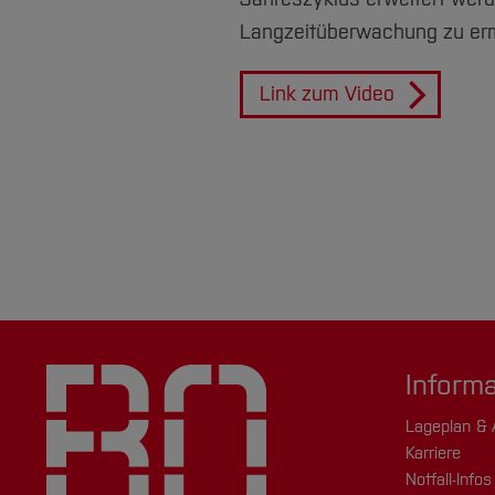
Langzeitüberwachung zu ermö
Link zum Video
Inform
Lageplan & 
Karriere
Notfall-Infos