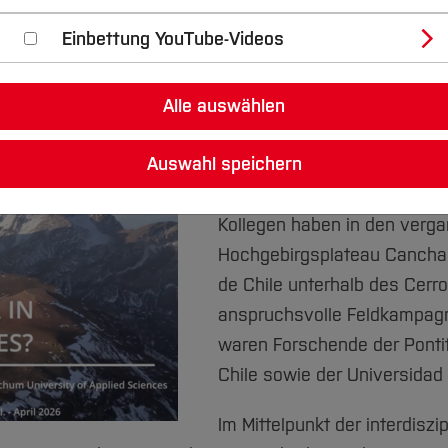
Einbettung YouTube-Videos
hen Permafrost in Gebirgen als wicht
Alle auswählen
Auswahl speichern
Prof. Dr. Daniel Czerwonka-
Bochum und seine internatio
Kollegen haben in den ver
Hochgebirgsplateau Cancha 
de Chile unterhalb des Cerro
anspruchsvolle Feldkampagne
waren Forschende der Pontif
Chile sowie der Universidad 
Im Mittelpunkt der interdiszi