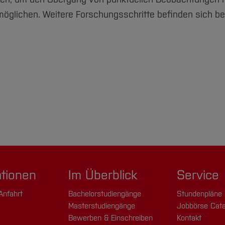
glichen. Weitere Forschungsschritte befinden sich bere
ationen
Im Überblick
Service
Anfahrt
Bachelorstudiengänge
Stundenpläne
Masterstudiengänge
Jobbörse Cata
Bewerben & Einschreiben
Kontakt