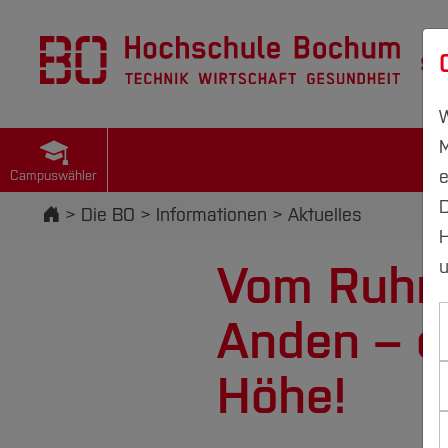
St
W
M
e
Campuswähler
D
Startseite
Die BO
Informationen
Aktuelles
H
Vom Ruhrg
u
Anden – e
Höhe!