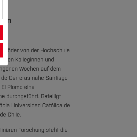
igen
Schröder von der Hochschule
nalen Kolleginnen und
gangenen Wochen auf dem
de Carreras nahe Santiago
 El Plomo eine
 durchgeführt. Beteiligt
icia Universidad Católica de
de Chile.
plinären Forschung steht die