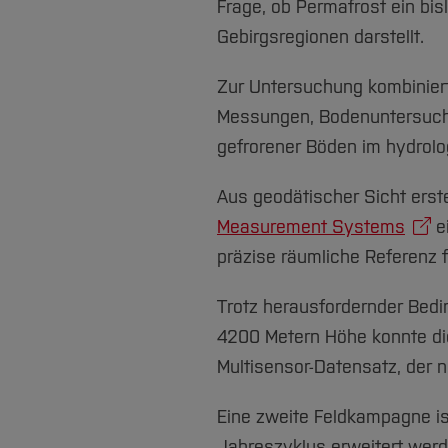
Frage, ob Permafrost ein bi
Gebirgsregionen darstellt.
Zur Untersuchung kombinier
Messungen, Bodenuntersuchu
gefrorener Böden im hydrol
Aus geodätischer Sicht erst
Measurement Systems
e
präzise räumliche Referenz
Trotz herausfordernder Bedi
4200 Metern Höhe konnte di
Multisensor-Datensatz, der nu
Eine zweite Feldkampagne ist
Jahreszyklus erweitert wer