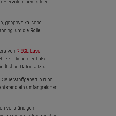
reservoir in semiariden
n, geophysikalische
ning, um die Rolle
ners von
RIEGL Laser
iets. Diese dient als
iedlichen Datensätze.
Sauerstoffgehalt in rund
entstand ein umfangreicher
nen vollständigen
in zu einer systematischen