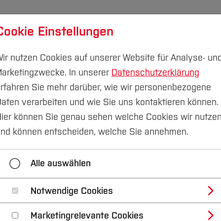
Cookie Einstellungen
udium
Forschung & Transfer
Nachhaltigkeit
I
ir nutzen Cookies auf unserer Website für Analyse- un
arketingzwecke. In unserer
Datenschutzerklärung
rfahren Sie mehr darüber, wie wir personenbezogene
aten verarbeiten und wie Sie uns kontaktieren können.
ier können Sie genau sehen welche Cookies wir nutze
ebiet bis zu den ch
nd können entscheiden, welche Sie annehmen.
ine Feldkampagne 
Alle auswählen
Notwendige Cookies
Marketingrelevante Cookies