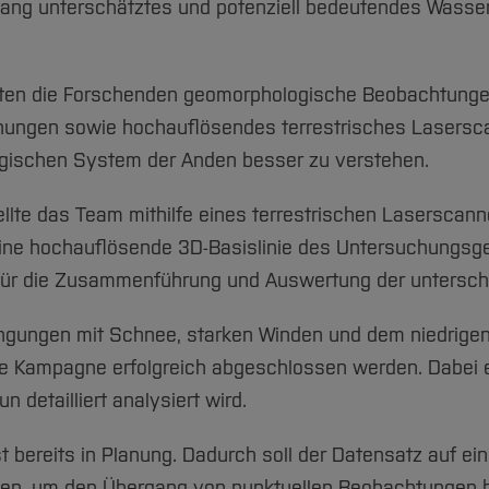
slang unterschätztes und potenziell bedeutendes Wasser
ten die Forschenden geomorphologische Beobachtunge
ngen sowie hochauflösendes terrestrisches Laserscan
ogischen System der Anden besser zu verstehen.
ellte das Team mithilfe eines terrestrischen Laserscan
ine hochauflösende 3D-Basislinie des Untersuchungsgeb
 für die Zusammenführung und Auswertung der untersch
ngungen mit Schnee, starken Winden und dem niedrigen 
e Kampagne erfolgreich abgeschlossen werden. Dabei 
n detailliert analysiert wird.
 bereits in Planung. Dadurch soll der Datensatz auf ei
den, um den Übergang von punktuellen Beobachtungen h