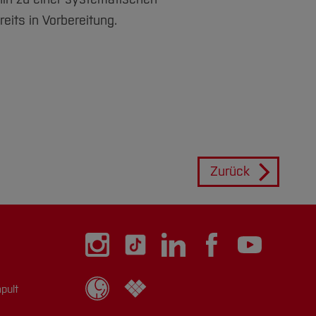
its in Vorbereitung.
Zurück
pult