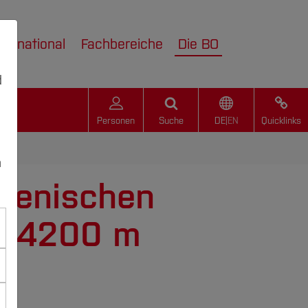
nternational
Fachbereiche
Die BO
d
Personen
Suche
DE
|
EN
Quicklinks
n
ilenischen
in 4200 m